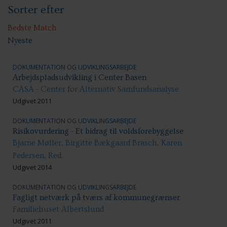
Sorter efter
Sundhed & trivsel
Ansættelsesvilkår
Uddannelse og kompetenceudvikling
Bedste Match
Nyeste
DOKUMENTATION OG UDVIKLINGSARBEJDE
Arbejdspladsudvikling i Center Basen
CASA - Center for Alternativ Samfundsanalyse
Udgivet 2011
DOKUMENTATION OG UDVIKLINGSARBEJDE
Risikovurdering - Et bidrag til voldsforebyggelse
Bjarne Møller, Birgitte Bækgaard Brasch, Karen
Pedersen, Red.
Udgivet 2014
DOKUMENTATION OG UDVIKLINGSARBEJDE
Fagligt netværk på tværs af kommunegrænser
Familiehuset Albertslund
Udgivet 2011