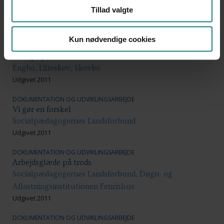
idékatalog fra FTF
Tillad valgte
Flemming Andersen, Red.
Udgivet 2014
Kun nødvendige cookies
DOKUMENTATION OG UDVIKLINGSARBEJDE
Glad på job
Engbo, Lilleskov, Skovbo
Udgivet 2011
DOKUMENTATION OG UDVIKLINGSARBEJDE
Vi gør en forskel
Socialpædagogernes Landsforbund
Udgivet 2011
DOKUMENTATION OG UDVIKLINGSARBEJDE
Arbejdsglæde på trods
Socialpædagogernes Landsforbund, Døgn- og
Aflastningsinstitutionen Fenrishus
Udgivet 2011
DOKUMENTATION OG UDVIKLINGSARBEJDE