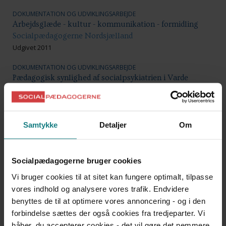
DOKUMENTATION OG UDVIKLINGSARBEJDE
Arbejdsglæde - kultur - kommunikation - formidling
Socialpædagogerne Nordsjælland
Udgivet 2011
DOKUMENTATION OG UDVIKLINGSARBEJDE
Pædagogisk synlighed af socialpsykiatrien i Varde
Kommune
Jeanette Jensen
Udgivet 2011
Samtykke
Detaljer
Om
DOKUMENTATION OG UDVIKLINGSARBEJDE
Personligt lederskab
Botilbuddet Lyngsø
Socialpædagogerne bruger cookies
Udgivet 2011
Vi bruger cookies til at sitet kan fungere optimalt, tilpasse
DOKUMENTATION OG UDVIKLINGSARBEJDE
vores indhold og analysere vores trafik. Endvidere
Pædagogens rolle og kernefaglighed i en tværfaglig
benyttes de til at optimere vores annoncering - og i den
organisation
forbindelse sættes der også cookies fra tredjeparter. Vi
Dansk Røde Kors Bo- og Dagcenter
håber, du accepterer cookies - det vil gøre det nemmere