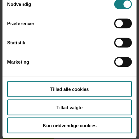
Nødvendig
Præferencer
Brugerfortællinger
Statistik
Forfatter
Sanne Nissen Møller
Marianne Skytte
Marketing
Årstal
2004
Tillad alle cookies
Udgiver
Socialforskningsinstituttet, 194 sider
Tillad valgte
Kun nødvendige cookies