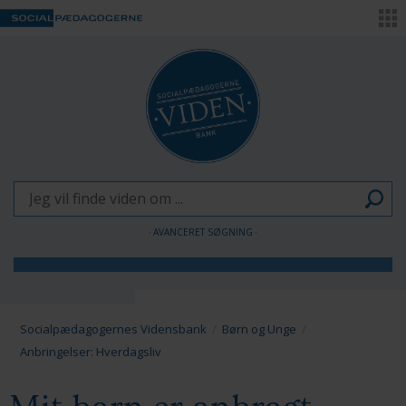
AVANCERET SØGNING
Børn og Unge
Voksne
Socialpædagogernes Vidensbank
Børn og Unge
Anbringelser: Hverdagsliv
Pædagogen som forandringsagent