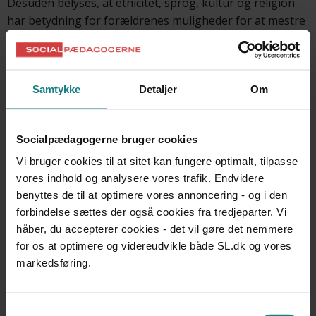
Desuden belyses, at etnicitet, sprog, kultur og religion
har betydning for forældrenes muligheder for at mestre
deres børns anbringelsesforløb. Det gælder ikke
entydigt for alle minoritetsforældre, men det er noget,
der både udvikles og forandres, hvorfor også denne
Samtykke
Detaljer
Om
gruppe forældre og deres børn skal opfattes individuelt
og afhængigt af den enkelte families situation. Ud over
de individuelle forhold skal der endvidere fokuseres på,
Socialpædagogerne bruger cookies
at der tages hensyn til den enkelte families kulturelle,
etniske og religiøse normer og værdier, såvel som
Vi bruger cookies til at sitet kan fungere optimalt, tilpasse
barnets modersmålssprog.
vores indhold og analysere vores trafik. Endvidere
benyttes de til at optimere vores annoncering - og i den
forbindelse sættes der også cookies fra tredjeparter. Vi
Metode
håber, du accepterer cookies - det vil gøre det nemmere
for os at optimere og videreudvikle både SL.dk og vores
Metodisk er undersøgelsen baseret på kvalitative
markedsføring.
livshistorieinterview med 11 minoritetsforældre, hvis
børn er eller har været anbragt uden for hjemmet.
Samtykkevalg