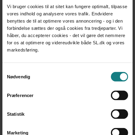
UNDERSØGELSER OG EVALUERINGER
Vi bruger cookies til at sitet kan fungere optimalt, tilpasse
Modelprojekt om beskyttet beskæftigelse. Slutrapport
vores indhold og analysere vores trafik. Endvidere
Rambøll Management Consulting
benyttes de til at optimere vores annoncering - og i den
Udgivet 2011
forbindelse sættes der også cookies fra tredjeparter. Vi
UNDERSØGELSER OG EVALUERINGER
håber, du accepterer cookies - det vil gøre det nemmere
Fra uddannelse til arbejdsmarked – En undersøgelse af
for os at optimere og videreudvikle både SL.dk og vores
muligheder og barrierer for nyuddannede med handicap
markedsføring.
Sammenslutning af Unge med Handicap
Udgivet 2013
Samtykkevalg
UNDERSØGELSER OG EVALUERINGER
Nødvendig
Socialøkonomiske virksomheder i Danmark - Når
udsatte bliver ansatte
Frederik Thuesen, Henning Bjerregaard Bach, Karsten
Præferencer
Albæk, et al.
Udgivet 2013
Statistik
UNDERSØGELSER OG EVALUERINGER
Anbefalingsrapport fra udvalget for socialøkonomiske
virksomheder
Marketing