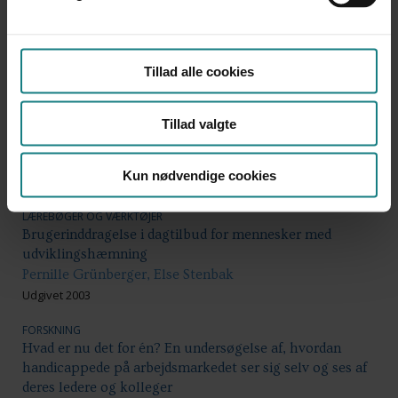
Udvalget for socialøkonomiske virksomheder
Udgivet 2013
LÆREBØGER OG VÆRKTØJER
Tillad alle cookies
Fra beskyttet til støttet beskæftigelse – Inspiration til
den kommunale organisering af
beskæftigelsesindsatsen for mennesker med
Tillad valgte
funktionsnedsættelse
Puk Draiby, Karen Pedersen
Kun nødvendige cookies
Udgivet 2009
LÆREBØGER OG VÆRKTØJER
Brugerinddragelse i dagtilbud for mennesker med
udviklingshæmning
Pernille Grünberger, Else Stenbak
Udgivet 2003
FORSKNING
Hvad er nu det for én? En undersøgelse af, hvordan
handicappede på arbejdsmarkedet ser sig selv og ses af
deres ledere og kolleger