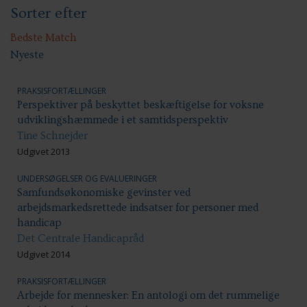
Sorter efter
Handicap: Bolig og hjem
Handicap: Samfundsdeltagelse
Handicap: Uddannelse
Bedste Match
Nyeste
PRAKSISFORTÆLLINGER
Perspektiver på beskyttet beskæftigelse for voksne
udviklingshæmmede i et samtidsperspektiv
Tine Schnejder
Udgivet 2013
UNDERSØGELSER OG EVALUERINGER
Samfundsøkonomiske gevinster ved
arbejdsmarkedsrettede indsatser for personer med
handicap
Det Centrale Handicapråd
Udgivet 2014
PRAKSISFORTÆLLINGER
Arbejde for mennesker: En antologi om det rummelige