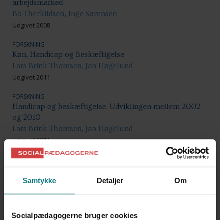
arbejdsmarked
Bo Therkildsen, Inge Sørensen
Udgivet 2008
FORSKNING
Køn, Handicap og Beskæftigelse
Lars Brink Thomsen, Jan Høgelund
Udgivet 2011
FORSKNING
Handicap og beskæftigelse. Udviklingen mellem 2002
og 2010
Lars Brink Thomsen, Jan Høgelund
Udgivet 2011
DOKUMENTATION OG UDVIKLINGSARBEJDE
Projekt Bivognen – fra et psykiatrifagligt til et
arbejdsfagligt syn på aktivering af sindslidende
Samtykke
Detaljer
Om
Eva Højmark
Udgivet 2006
Socialpædagogerne bruger cookies