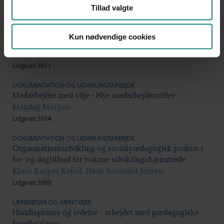
Udgivet 2004
Tillad valgte
UNDERSØGELSER OG EVALUERINGER
Ledelsesmodeller i dagtilbud - Status fire år efter
Kun nødvendige cookies
kommunalreformen
Væksthus for ledelse
Udgivet 2011
DOKUMENTATION OG UDVIKLINGSARBEJDE
Medarbejder med vilje - Nye medarbejderroller
Mandag Morgen
Udgivet 2014
DOKUMENTATION OG UDVIKLINGSARBEJDE
Organisationsudvikling og socialpædagogisk praksis i
bo- og dagtilbud for voksne udviklingshæmmede
Klaus Kasper Kofod, Niels Rosendal Jensen
Udgivet 2009
LÆREBØGER OG VÆRKTØJER
Handleplaner og ledelse - arbejdet med pædagogiske
handleplaner