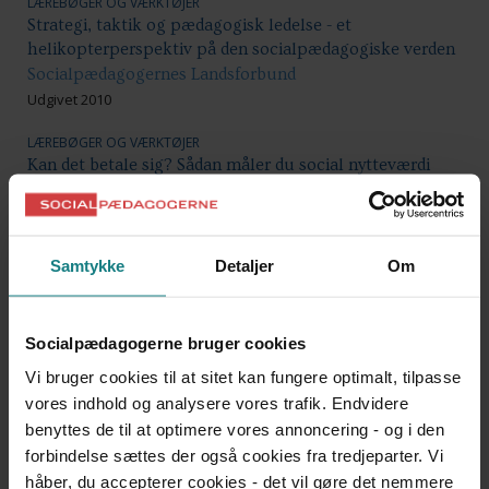
LÆREBØGER OG VÆRKTØJER
Strategi, taktik og pædagogisk ledelse - et
helikopterperspektiv på den socialpædagogiske verden
Socialpædagogernes Landsforbund
Udgivet 2010
LÆREBØGER OG VÆRKTØJER
Kan det betale sig? Sådan måler du social nytteværdi
Mette Lindgaard, Peter Thorgaard
Udgivet 2015
DOKUMENTATION OG UDVIKLINGSARBEJDE
Samtykke
Detaljer
Om
Få mere ud af trivselsmålingen - Gode råd til ledere om
hele processen
Ola Jørgensen
Socialpædagogerne bruger cookies
Udgivet 2012
Vi bruger cookies til at sitet kan fungere optimalt, tilpasse
LÆREBØGER OG VÆRKTØJER
vores indhold og analysere vores trafik. Endvidere
Aktionslæring i ledernetværk
benyttes de til at optimere vores annoncering - og i den
Janne Olsson, Stine Rahr Thomsen
forbindelse sættes der også cookies fra tredjeparter. Vi
Udgivet 2011
håber, du accepterer cookies - det vil gøre det nemmere