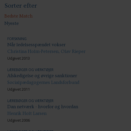
Sorter efter
Sundhed & trivsel
Ansættelsesvilkår
Uddannelse og kompetenceudvikling
Bedste Match
Nyeste
FORSKNING
Når ledelsesspændet vokser
Christina Holm-Petersen, Olav Rieper
Udgivet 2013
LÆREBØGER OG VÆRKTØJER
Afskedigelse og øvrige sanktioner
Socialpædagogernes Landsforbund
Udgivet 2011
LÆREBØGER OG VÆRKTØJER
Dan netværk - hvorfor og hvordan
Henrik Holt Larsen
Udgivet 2006