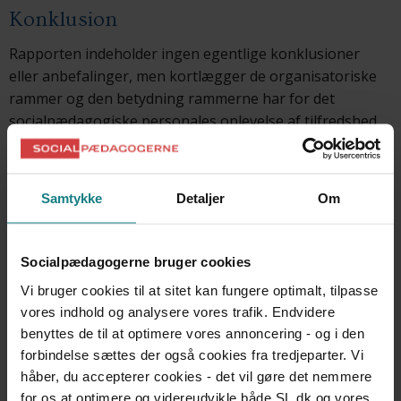
Konklusion
Rapporten indeholder ingen egentlige konklusioner
eller anbefalinger, men kortlægger de organisatoriske
rammer og den betydning rammerne har for det
socialpædagogiske personales oplevelse af tilfredshed
med arbejdet.
En direkte konsekvens af forsknings- og
Samtykke
Detaljer
Om
udviklingsarbejdet blev, at de ledelsesmæssige opgaver
blev ændret. Tidligere havde der været daglige ledere,
som var ansvarlig for to tilbud, hvilket blev ændret, så
Socialpædagogerne bruger cookies
lederne i stedet for fik en tværgående ledelsesfunktion,
Vi bruger cookies til at sitet kan fungere optimalt, tilpasse
som fx daglig leder for pædagogik og daglig leder for
vores indhold og analysere vores trafik. Endvidere
medarbejderne/organisationen.
benyttes de til at optimere vores annoncering - og i den
forbindelse sættes der også cookies fra tredjeparter. Vi
Metode
håber, du accepterer cookies - det vil gøre det nemmere
for os at optimere og videreudvikle både SL.dk og vores