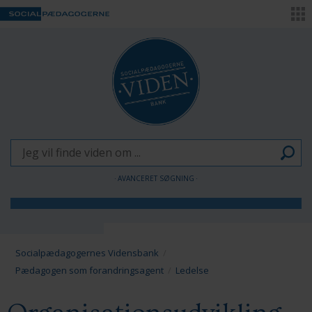
AVANCERET SØGNING
Børn og Unge
Voksne
Socialpædagogernes Vidensbank
Pædagogen som forandringsagent
Ledelse
Pædagogen som forandringsagent