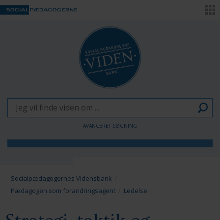
AVANCERET SØGNING
Børn og Unge
Voksne
Socialpædagogernes Vidensbank
Pædagogen som forandringsagent
Ledelse
Pædagogen som forandringsagent