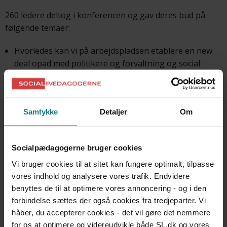
260 ledere deltog i konferencen og gav deres bud på
følgende temaer:
Hvorledes kan vi på arbejdspladsen etablere en new
deal opad med politikere og forvaltning og social
kapital indad sammen med medarbejderne?
Hvorledes styrker vi den socialpædagogiske og
ledelsesmæssige faglighed?
Samtykke
Detaljer
Om
Hvorledes gøres den socialpædagogiske faglighed til
en tillidsskabende faktor i forhold til arbejdsgiverne?
Socialpædagogerne bruger cookies
Få både oplægsholdernes og ledernes svar i dette hæfte.
Vi bruger cookies til at sitet kan fungere optimalt, tilpasse
vores indhold og analysere vores trafik. Endvidere
benyttes de til at optimere vores annoncering - og i den
forbindelse sættes der også cookies fra tredjeparter. Vi
håber, du accepterer cookies - det vil gøre det nemmere
Lærebøger og værktøjer
for os at optimere og videreudvikle både SL.dk og vores