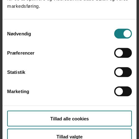
markedsføring.
Forfatter
Socialpædagogernes Landsforbund
Samtykkevalg
Årstal
Nødvendig
2010
Udgiver
Præferencer
Socialpædagogernes Landsforbund, 20 sider
Statistik
Marketing
Tillad alle cookies
Tillad valgte