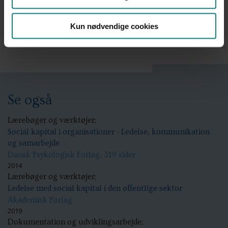
Kun nødvendige cookies
Download PDF
Se også
Lærebøger og værktøjer;
Social kapital i organisationer - Ledelse, kommunikation
og samarbejde
Dansk Psykologisk Forlag, 319 sider
2014
Lærebøger og værktøjer;
Ledelse med social kapital i den offentlige sektor
Akademisk Forlag
2019
Dokumentation og udviklingsarbejde;