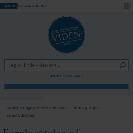
AVANCERET SØGNING
Børn og Unge
Voksne
Socialpædagogernes Vidensbank
Børn og Unge
Social udsathed
Pædagogen som forandringsagent