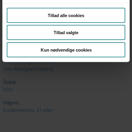
Tillad alle cookies
Tillad valgte
Undersøgelser og evalueringer
Forfatter
Kun nødvendige cookies
Morten F Greve
Simon Østergaard Møller
Lene Mosegaard Søbjerg
Årstal
2012
Udgiver
Socialstyrelsen, 43 sider