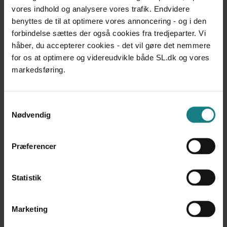
vores indhold og analysere vores trafik. Endvidere
social kapital
benyttes de til at optimere vores annoncering - og i den
at den mulige gunstige effekt af forskellige typer
forbindelse sættes der også cookies fra tredjeparter. Vi
’skræmmetiltag’ helt savner empirisk belæg.
håber, du accepterer cookies - det vil gøre det nemmere
for os at optimere og videreudvikle både SL.dk og vores
I rapportens kapitel 1 gives desuden en række konkrete
markedsføring.
anbefalinger til den lokale udvikling af
forebyggelsesindsatsen. Bl.a. anbefales det at tænke
forebyggelse både bredt og langsigtet, at have fokus på
Samtykkevalg
at udvikle helhedsmæssig faglig dømmekraft og at
Nødvendig
udvikle og aktivere specialiserede kompetencer.
Præferencer
Metode
Denne videns- og erfaringsopsamling bygger først og
Statistik
fremmest på statistiske undersøgelser og dansk og
international forskning, samt erfaringer fra danske
Marketing
kommuner med kriminalitetsforebyggende indsatser.