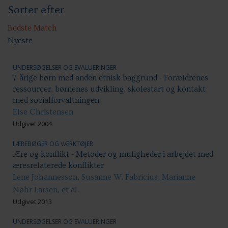
Sorter efter
Anbringelser: Socialpædagogiske indsatser
Etniske minoriteter/flygtninge
Psykiatri
Bedste Match
Nyeste
UNDERSØGELSER OG EVALUERINGER
7-årige børn med anden etnisk baggrund - Forældrenes
ressourcer, børnenes udvikling, skolestart og kontakt
med socialforvaltningen
Else Christensen
Udgivet 2004
LÆREBØGER OG VÆRKTØJER
Ære og konflikt - Metoder og muligheder i arbejdet med
æresrelaterede konflikter
Lene Johannesson, Susanne W. Fabricius, Marianne
Nøhr Larsen, et al.
Udgivet 2013
UNDERSØGELSER OG EVALUERINGER