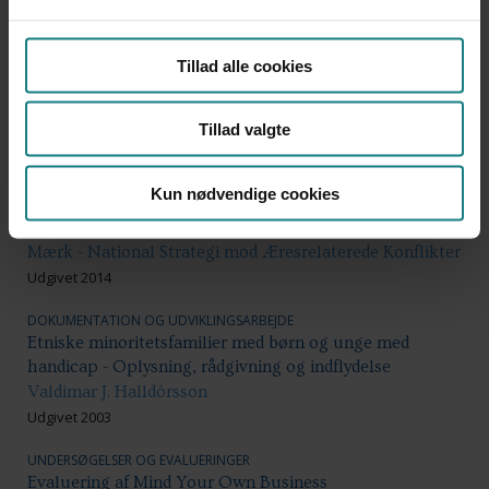
UNDERSØGELSER OG EVALUERINGER
Erfaringer med en koordinatorfunktion i det
Tillad alle cookies
kriminalitetsforebyggende arbejde i Albertslund
Kommune
Tillad valgte
Ulf Hjelmar
Udgivet 2013
Kun nødvendige cookies
LÆREBØGER OG VÆRKTØJER
Et spørgsmål om ære - Idékatalog
Mærk - National Strategi mod Æresrelaterede Konflikter
Udgivet 2014
DOKUMENTATION OG UDVIKLINGSARBEJDE
Etniske minoritetsfamilier med børn og unge med
handicap - Oplysning, rådgivning og indflydelse
Valdimar J. Halldórsson
Udgivet 2003
UNDERSØGELSER OG EVALUERINGER
Evaluering af Mind Your Own Business