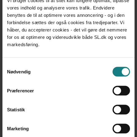
Vi bruger cookies til at sitet kan fungere optimalt, tilpasse
afhandling
vores indhold og analysere vores trafik. Endvidere
Laura Gilliam
benyttes de til at optimere vores annoncering - og i den
Udgivet 2006
forbindelse sættes der også cookies fra tredjeparter. Vi
håber, du accepterer cookies - det vil gøre det nemmere
LÆREBØGER OG VÆRKTØJER
for os at optimere og videreudvikle både SL.dk og vores
Den gode modtagelse af uledsagede mindreårige i
kommunerne
markedsføring.
Red., Else-Marie Ringgaard
Udgivet 2012
Samtykkevalg
UNDERSØGELSER OG EVALUERINGER
Nødvendig
Det sværeste var at være ensom
Red Barnet
Udgivet 2010
Præferencer
UNDERSØGELSER OG EVALUERINGER
Dobbeltliv - En rapport om baggrunden for og
Statistik
konsekvenserne af at leve et dobbeltliv for unge med
æresrelaterede problemer
Marketing
Sofie Hviid
Udgivet 2014