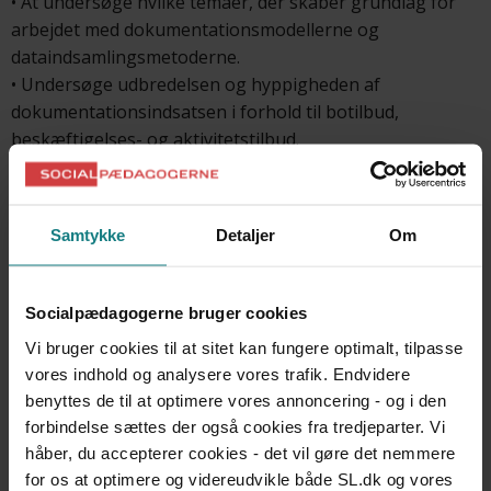
• At undersøge hvilke temaer, der skaber grundlag for
arbejdet med dokumentationsmodellerne og
dataindsamlingsmetoderne.
• Undersøge udbredelsen og hyppigheden af
dokumentationsindsatsen i forhold til botilbud,
beskæftigelses- og aktivitetstilbud.
Konklusion
Samtykke
Detaljer
Om
Undersøgelsen viser, at der indenfor
voksenhandicapområdet anvendes en række forskellige
dokumentationsmodeller og dataindsamlingsmetoder,
Socialpædagogerne bruger cookies
og at der i praksis er en tendens til at videreudvikle eller
Vi bruger cookies til at sitet kan fungere optimalt, tilpasse
kombinere brugen af de forskellige modeller og
vores indhold og analysere vores trafik. Endvidere
metoder. De temaer, der ofte berøres, er handleplaner,
benyttes de til at optimere vores annoncering - og i den
brugerinddragelse, selvbestemmelse, dokumentation,
forbindelse sættes der også cookies fra tredjeparter. Vi
kvalitetsudvikling, bostøtte, kommunikation og etik.
håber, du accepterer cookies - det vil gøre det nemmere
for os at optimere og videreudvikle både SL.dk og vores