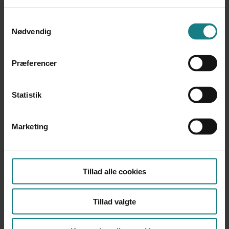
Det er kemien, der er det vigtigste (Interview med
Bente Simonsen, Danmark)
Samtykkevalg
Nødvendig
Når Ali bliver blind – om kulturmødet og handicap
(Lykke Jensen, Danmark)
Præferencer
Statistik
Lærebøger og værktøjer
Marketing
Forfatter
Lis Just
Red.
Tillad alle cookies
Årstal
Tillad valgte
2008
Udgiver