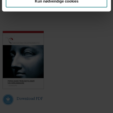
Kun nødvendige cookies
Videnscentret for Døvblindblevne, 60 sider
Download PDF