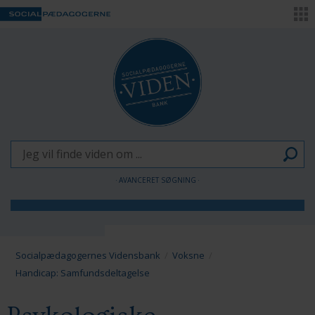
AVANCERET SØGNING
Børn og Unge
Voksne
Socialpædagogernes Vidensbank
Voksne
Handicap: Samfundsdeltagelse
Pædagogen som forandringsagent