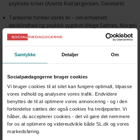
psykiske kriser (Anette Rud Jørgensen, Danmark)
Tankerne former vores liv – om erhvervet
døvblindhed og psykisk sygdom (Hege Saltnes, Norge)
Døvblinde og stress (Tove Geert Larsen og Bo Skarum
Sørensen, Danmark)
Samtykke
Detaljer
Om
Vejledning i et gestaltterapeutisk perspektiv (Gunilla
Henningsen Rönnblom og Hanna Taranger, Norge)
Socialpædagogerne bruger cookies
Identitets- og livsændringer (Bente Enggrav, Norge)
Vi bruger cookies til at sitet kan fungere optimalt, tilpasse
vores indhold og analysere vores trafik. Endvidere
At modtage diagnosen – set fra et
benyttes de til at optimere vores annoncering - og i den
konsulentperspektiv (Interview med Bente Ramsing,
forbindelse sættes der også cookies fra tredjeparter. Vi
Danmark)
håber, du accepterer cookies - det vil gøre det nemmere
for os at optimere og videreudvikle både SL.dk og vores
Liv i forandring (Svend Andersen, Danmark)
markedsføring.