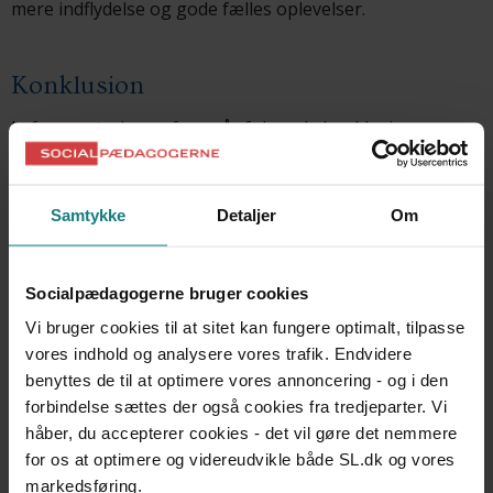
mere indflydelse og gode fælles oplevelser.
Konklusion
I afrapporteringen fremgår følgende konklusioner.
Projektet blev igangsat med en trivselsundersøgelse
omfattende det samlede arbejdsmiljø på arbejdspladsen.
Samtykke
Detaljer
Om
Denne undersøgelse afdækkede en række
indsatsområdet som var:
Socialpædagogerne bruger cookies
Med til at bevidstøre og motivere medarbejderne
Vi bruger cookies til at sitet kan fungere optimalt, tilpasse
Kunne danne baggrund for yderligere undersøgelser
vores indhold og analysere vores trafik. Endvidere
og opfølgning
benyttes de til at optimere vores annoncering - og i den
En række forslag til initiativer, der kunne forbedre
forbindelse sættes der også cookies fra tredjeparter. Vi
arbejdsmiljøet
håber, du accepterer cookies - det vil gøre det nemmere
for os at optimere og videreudvikle både SL.dk og vores
markedsføring.