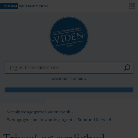
AVANCERET SØGNING
Børn og Unge
Voksne
Socialpædagogernes Vidensbank
Pædagogen som forandringsagent
Sundhed & trivsel
Pædagogen som forandringsagent