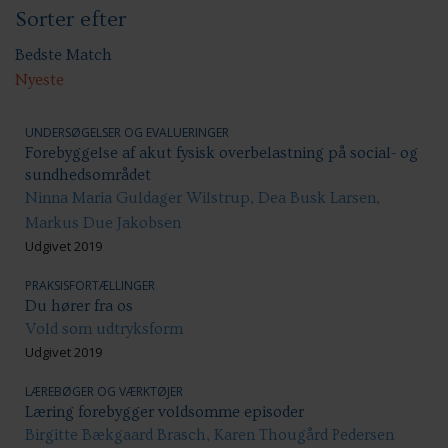
Sorter efter
Sundhed & trivsel
Ansættelsesvilkår
Uddannelse og kompetenceudvikling
Bedste Match
Nyeste
UNDERSØGELSER OG EVALUERINGER
Forebyggelse af akut fysisk overbelastning på social- og
sundhedsområdet
Ninna Maria Guldager Wilstrup, Dea Busk Larsen,
Markus Due Jakobsen
Udgivet 2019
PRAKSISFORTÆLLINGER
Du hører fra os
Vold som udtryksform
Udgivet 2019
LÆREBØGER OG VÆRKTØJER
Læring forebygger voldsomme episoder
Birgitte Bækgaard Brasch, Karen Thougård Pedersen