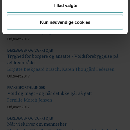
Udgivet 2017
Tillad valgte
LÆREBØGER OG VÆRKTØJER
Rummelighed i praksis - Forudsætninger for gode
Kun nødvendige cookies
inklusionsforløb på kommunale arbejdspladser
Helle Holt, Trine Jørgensen
Udgivet 2017
LÆREBØGER OG VÆRKTØJER
Tryghed for borgere og ansatte - Voldsforebyggelse på
ældreområdet
Birgitte Bækgaard Brasch, Karen Thougård Pedersen
Udgivet 2017
PRAKSISFORTÆLLINGER
Vold og magt - og når det ikke går så galt
Pernille Mørch Jensen
Udgivet 2017
LÆREBØGER OG VÆRKTØJER
Når vi skriver om mennesker