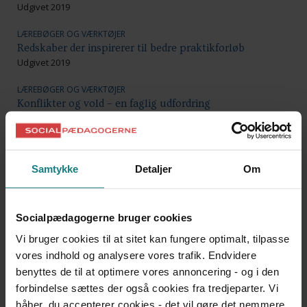
Udgivet 2019
LÆREBØGER OG VÆRKTØJER
Redskaber der inspirerer til bedre praktikforløb
Udgivet 2019
LÆREBØGER OG VÆRKTØJER
Konflikter og vold – en faglig udfordring
Bjarne Møller, Birgitte Bækgaard Brasch, Karen
Pedersen, Red.
Udgivet 2018
Samtykke
Detaljer
Om
FORSKNING
Flexisme
Rasmus Willig, Anders Ejrnæs
Socialpædagogerne bruger cookies
Udgivet 2018
Vi bruger cookies til at sitet kan fungere optimalt, tilpasse
LÆREBØGER OG VÆRKTØJER
vores indhold og analysere vores trafik. Endvidere
Kort og godt om konflikter og low arousal
benyttes de til at optimere vores annoncering - og i den
Bo Hejlskov Elvén
forbindelse sættes der også cookies fra tredjeparter. Vi
Udgivet 2018
håber, du accepterer cookies - det vil gøre det nemmere