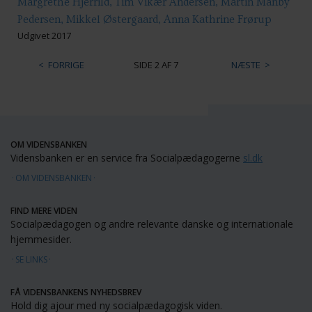
Margrethe Hjerrild, Tim Vikær Andersen, Martin Manby
Pedersen, Mikkel Østergaard, Anna Kathrine Frørup
Udgivet 2017
FORRIGE
SIDE 2 AF 7
NÆSTE
OM VIDENSBANKEN
Vidensbanken er en service fra Socialpædagogerne
sl.dk
OM VIDENSBANKEN
FIND MERE VIDEN
Socialpædagogen og andre relevante danske og internationale
hjemmesider.
SE LINKS
FÅ VIDENSBANKENS NYHEDSBREV
Hold dig ajour med ny socialpædagogisk viden.