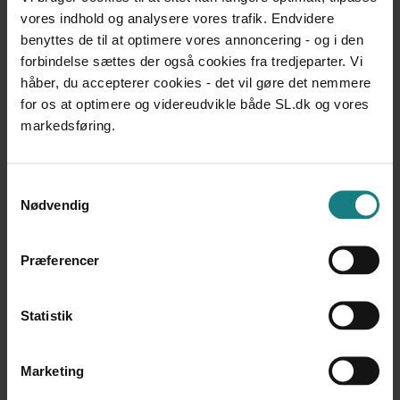
vores indhold og analysere vores trafik. Endvidere
LÆREBØGER OG VÆRKTØJER
benyttes de til at optimere vores annoncering - og i den
Forebyggelse og håndtering af arbejdsulykker
forbindelse sættes der også cookies fra tredjeparter. Vi
BrancheFællesskabet for Arbejdsmiljø for Velfærd og
håber, du accepterer cookies - det vil gøre det nemmere
Offentlig administration
for os at optimere og videreudvikle både SL.dk og vores
Udgivet 2020
markedsføring.
LÆREBØGER OG VÆRKTØJER
Stærkere sammen - Brikker til et velfungerende
arbejdsfællesskab
Samtykkevalg
Nødvendig
BrancheFællesskabet for Arbejdsmiljø for Velfærd og
Offentlig administration
Udgivet 2020
Præferencer
LÆREBØGER OG VÆRKTØJER
Samarbejde om psykisk arbejdsmiljø
Statistik
Udgivet 2020
LÆREBØGER OG VÆRKTØJER
Marketing
Krænkende handlinger af seksuel karakter
BrancheFællesskabet for Arbejdsmiljø for Velfærd og