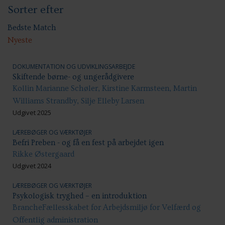
Sorter efter
Sundhed & trivsel
Ansættelsesvilkår
Uddannelse og kompetenceudvikling
Bedste Match
Nyeste
DOKUMENTATION OG UDVIKLINGSARBEJDE
Skiftende børne- og ungerådgivere
Kollin Marianne Schøler, Kirstine Karmsteen, Martin
Williams Strandby, Silje Elleby Larsen
Udgivet 2025
LÆREBØGER OG VÆRKTØJER
Befri Preben - og få en fest på arbejdet igen
Rikke Østergaard
Udgivet 2024
LÆREBØGER OG VÆRKTØJER
Psykologisk tryghed – en introduktion
BrancheFællesskabet for Arbejdsmiljø for Velfærd og
Offentlig administration