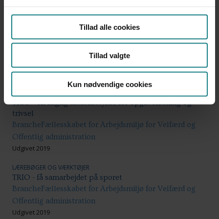
Offentlig administration
Udgivet 2019
Tillad alle cookies
LÆREBØGER OG VÆRKTØJER
Lær at løse konflikter
Tillad valgte
Marion Thorning
Udgivet 2019
Kun nødvendige cookies
LÆREBØGER OG VÆRKTØJER
TRIO - en daglig aktionsstyrke for opgaveløsning og
trivsel
BrancheFællesskabet for Arbejdsmiljø for Velfærd og
Offentlig administration
Udgivet 2019
LÆREBØGER OG VÆRKTØJER
TRIO - få samarbejdet på sporet
BrancheFællesskabet for Arbejdsmiljø for Velfærd og
Offentlig administration
Udgivet 2019