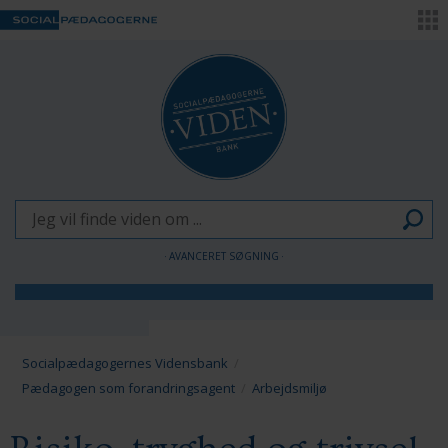
AVANCERET SØGNING
Børn og Unge
Voksne
Socialpædagogernes Vidensbank
Pædagogen som forandringsagent
Arbejdsmiljø
Pædagogen som forandringsagent