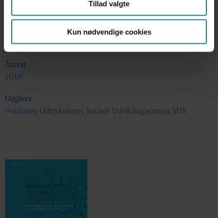
Tillad valgte
Forfatter
Birgitte Bækgaard Brasch
Kun nødvendige cookies
Karen Pedersen
Årstal
2019
Udgiver
Vold som Udtryksform, Socialt Udviklingscenter SUS