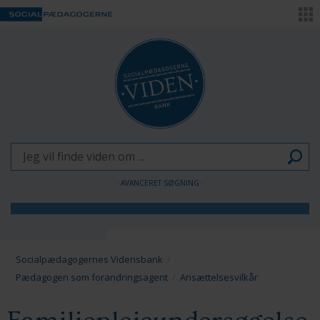
AVANCERET SØGNING
Børn og Unge
Voksne
Socialpædagogernes Vidensbank
Pædagogen som forandringsagent
Ansættelsesvilkår
Pædagogen som forandringsagent