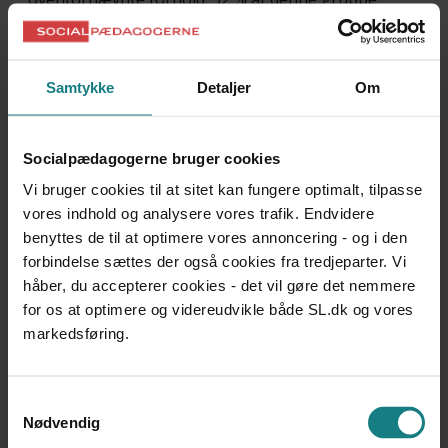
respondenter blev ikke lovpligtigt hørt forinden
ændringen blev besluttet.
Samtykke
Detaljer
Om
Hvis et barn eller en ung er anbragt i familiepleje af
kommunen, udbetaler kommunen et plejevederlag til
familien.
Socialpædagogerne bruger cookies
Hver fjerde respondent har oplevet, at der er sket
Vi bruger cookies til at sitet kan fungere optimalt, tilpasse
ændringer i antallet af plejevederlag, og 82 % af denne
vores indhold og analysere vores trafik. Endvidere
gruppe er blevet sat ned i vederlag, ofte uden at være
benyttes de til at optimere vores annoncering - og i den
forbindelse sættes der også cookies fra tredjeparter. Vi
blevet hørt forinden.
håber, du accepterer cookies - det vil gøre det nemmere
I hvert fjerde af de tilfælde, hvor vederlag er blevet sat
for os at optimere og videreudvikle både SL.dk og vores
ned, har begrundelsen været, at kommunen skulle
markedsføring.
gennemføre besparelser.
Ved anbringelse af børn og unge udenfor hjemmet skal
Samtykkevalg
der ske et løbende tilsyn. Dette tilsyn omfatter mindst to
Nødvendig
årlige besøg på anbringelsesstedet.