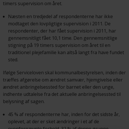
timers supervision om året.
Næsten en tredjedel af respondenterne har ikke
modtaget den lovpligtige supervision i 2011. De
respondenter, der har fået supervision i 2011, har
gennemsnitligt fået 10,1 time. Den gennemsnitlige
stigning på 19 timers supervision om året til en
traditionel plejefamilie kan altså langt fra have fundet
sted.
Ifølge Serviceloven skal kommunalbestyrelsen, inden der
træffes afgørelse om ændret samvær, hjemgivelse eller
ændret anbringelsessted for barnet eller den unge,
indhente udtalelse fra det aktuelle anbringelsessted til
belysning af sagen.
45 % af respondenterne har, inden for det sidste år,
oplevet, at der er sket ændringer i et af de
ovenfornævnte forhold. 32 % af denne gruppe