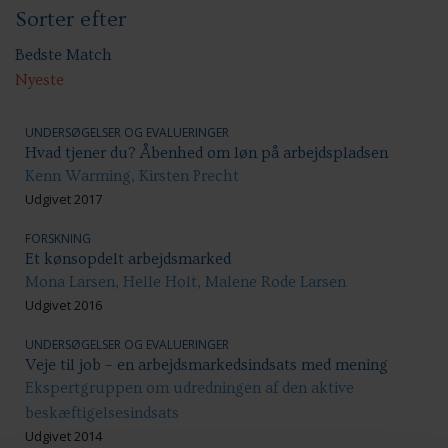
Sorter efter
Sundhed & trivsel
Ansættelsesvilkår
Uddannelse og kompetenceudvikling
Bedste Match
Nyeste
UNDERSØGELSER OG EVALUERINGER
Hvad tjener du? Åbenhed om løn på arbejdspladsen
Kenn Warming, Kirsten Precht
Udgivet 2017
FORSKNING
Et kønsopdelt arbejdsmarked
Mona Larsen, Helle Holt, Malene Rode Larsen
Udgivet 2016
UNDERSØGELSER OG EVALUERINGER
Veje til job – en arbejdsmarkedsindsats med mening
Ekspertgruppen om udredningen af den aktive
beskæftigelsesindsats
Udgivet 2014