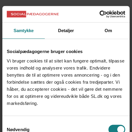
LÆREBØGER OG VÆRKTØJER
Pensionist eller Efterlønsmodtager
Lisbet Graff Larsen, Pia Theilsgaard, Carsten Elerts, et al.
Udgivet 2014
Samtykke
Detaljer
Om
UNDERSØGELSER OG EVALUERINGER
Familieplejernes samarbejde med kommunerne -
Socialpædagogerne bruger cookies
Undersøgelse af Familieplejeområdet
Udgivet 2013
Vi bruger cookies til at sitet kan fungere optimalt, tilpasse
vores indhold og analysere vores trafik. Endvidere
UNDERSØGELSER OG EVALUERINGER
benyttes de til at optimere vores annoncering - og i den
Mere uddannelse, mere i løn?
forbindelse sættes der også cookies fra tredjeparter. Vi
Helle Sophie Houlberg, Mona Larsen
håber, du accepterer cookies - det vil gøre det nemmere
Udgivet 2013
for os at optimere og videreudvikle både SL.dk og vores
UNDERSØGELSER OG EVALUERINGER
markedsføring.
Akutpakkeindsatsen
Socialpædagogernes Landsforbund
Udgivet 2013
Samtykkevalg
Nødvendig