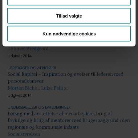
kerneopgaven
Hanne Molkte, Heidi Graff
Tillad valgte
Udgivet 2015
LÆREBØGER OG VÆRKTØJER
Kun nødvendige cookies
Virksomhedernes sociale ansvar - Et studie i politisk
forandring
Thomas Bredgaard
Udgivet 2014
LÆREBØGER OG VÆRKTØJER
Social kapital – Inspiration og øvelser til lederen med
personaleansvar
Morten Bichel, Luise Falhof
Udgivet 2014
UNDERSØGELSER OG EVALUERINGER
Forsøg med ansættelse af medarbejdere, brug af
frivillige og brug af mentorer med brugerbaggrund i den
regionale og kommunale indsats
Socialstyrelsen