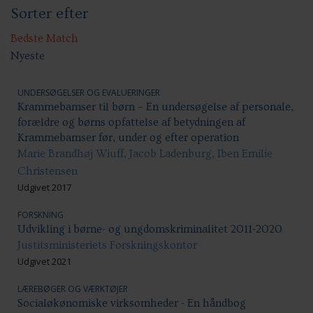
Sorter efter
Sundhed & trivsel
Ansættelsesvilkår
Uddannelse og kompetenceudvikling
Bedste Match
Nyeste
UNDERSØGELSER OG EVALUERINGER
Krammebamser til børn – En undersøgelse af personale,
forældre og børns opfattelse af betydningen af
Krammebamser før, under og efter operation
Marie Brandhøj Wiuff, Jacob Ladenburg, Iben Emilie
Christensen
Udgivet 2017
FORSKNING
Udvikling i børne- og ungdomskriminalitet 2011-2020
Justitsministeriets Forskningskontor
Udgivet 2021
LÆREBØGER OG VÆRKTØJER
Socialøkønomiske virksomheder - En håndbog