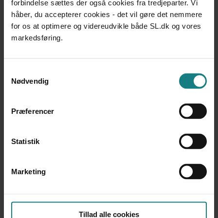
forbindelse sættes der også cookies fra tredjeparter. Vi
Virksomhedens sociale kapital – hvidbog
håber, du accepterer cookies - det vil gøre det nemmere
Kristian Gylling Olesen, Ava Thoft, Peter Hasle, et al.
for os at optimere og videreudvikle både SL.dk og vores
Udgivet 2008
markedsføring.
LÆREBØGER OG VÆRKTØJER
Socialt entreprenørskab – en kritisk indføring
Lars Hulgård
Samtykkevalg
Udgivet 2008
Nødvendig
LÆREBØGER OG VÆRKTØJER
Ledelse med social kapital
Præferencer
Peter Hasle, Kristian Gylling Olesen, Eva Thoft
Udgivet 2014
Statistik
LÆREBØGER OG VÆRKTØJER
Medborgerskab på spil - 12 begreber og 12 tænkere
Sigurdsson Lakshmi, Keld Skovmand
Marketing
Udgivet 2013
LÆREBØGER OG VÆRKTØJER
Social kapital i aktion - Veje til samarbejde om
Tillad alle cookies