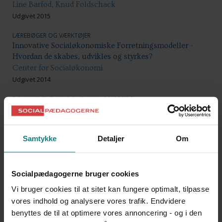
Line Barfod, Knud Foldschack
Udgivet 2015
LÆREBØGER OG VÆRKTØJER
Innovative Socialøkonomiske Forretningsmodeller -
Hvordan de skabes, udvikles og styrkes?
Center for Socialøkonomi
Udgivet 2014
DOKUMENTATION OG UDVIKLINGSARBEJDE
Me.Ku.Le – Medindflydelse, Kultur, Ledelse
Socialpædagogernes Landsforbund, Bo & Støttecentret,
Hornsyld - Hedensted Kommune
Samtykke
Detaljer
Om
Udgivet 2011
LÆREBØGER OG VÆRKTØJER
Socialpædagogerne bruger cookies
Guide til måling af virksomhedens sociale kapital
Arbejdsmiljørådet
Vi bruger cookies til at sitet kan fungere optimalt, tilpasse
Udgivet 2011
vores indhold og analysere vores trafik. Endvidere
benyttes de til at optimere vores annoncering - og i den
LÆREBØGER OG VÆRKTØJER