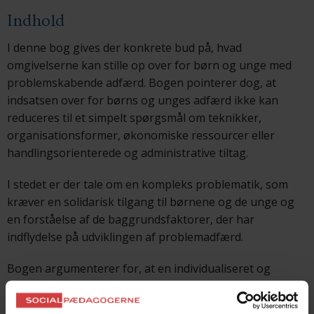
Indhold
I denne bog gives der konkrete bud på, hvad
omgivelserne kan stille op over for børn og unge med
problemskabende adfærd. Bogen pointerer dog, at
indsatsen over for børns og unges adfærd ikke kan
reduceres til et simpelt spørgsmål om teknikker,
organisationsformer, økonomiske ressourcer eller
handlingsorienterede og administrative tiltag.
I stedet er der tale om en kompleks problematik, som
kræver en solidarisk tilgang til børnene og de unge og
en forståelse af de baggrundsfaktorer, der har
indflydelse på udviklingen af problemadfærd.
Bogen argumenterer for, at en individualiseret og
problemorienteret beskrivelse, som er løsrevet fra
sociale og relationelle sammenhænge, vil øge risikoen