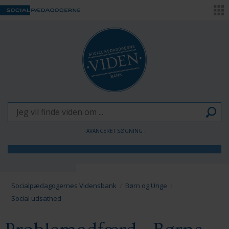
AVANCERET SØGNING
Børn og Unge
Voksne
Socialpædagogernes Vidensbank
Børn og Unge
Social udsathed
Pædagogen som forandringsagent