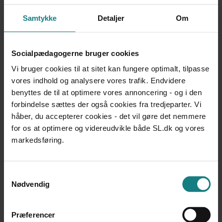
for marginalisering og segregering af børnene og de
unge. Bogen argumenterer yderligere for, at indsatsen
Samtykke
Detaljer
Om
over for problemadfærd er et vigtigt emne for alle, der
beskæftiger sig med børns og unges udvikling, uanset
Socialpædagogerne bruger cookies
om der er tale om et professionelt eller et privat
engagement.
Vi bruger cookies til at sitet kan fungere optimalt, tilpasse
vores indhold og analysere vores trafik. Endvidere
Bogen henvender sig til lærere, pædagoger, psykologer,
benyttes de til at optimere vores annoncering - og i den
socialrådgivere, sundhedsplejersker, studerende og
forbindelse sættes der også cookies fra tredjeparter. Vi
andre professionelle faggrupper samt til forældre til
håber, du accepterer cookies - det vil gøre det nemmere
børn med problemadfærd.
for os at optimere og videreudvikle både SL.dk og vores
markedsføring.
Samtykkevalg
Nødvendig
Dokumentation og udviklingsarbejde
Præferencer
Forfatter