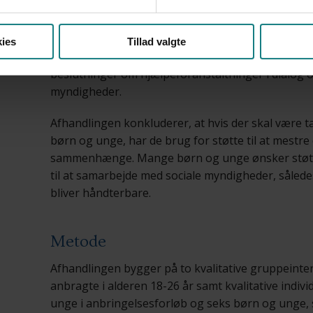
ikke føler sig reelt inddraget, men mere symbolsk
undersøgelsen fortæller, at de oplever at have b
tilkæmpe sig handlerum som kompetente aktører 
ies
Tillad valgte
som klientpositionen fastsætter. De fleste børn o
beslutninger om hjælpeforanstaltninger i dialog 
myndigheder.
Afhandlingen konkluderer, at hvis der skal være t
børn og unge, har de brug for støtte til at mestr
sammenhænge. Mange børn og unge ønsker støtte
til at samarbejde med sociale myndigheder, sålede
bliver håndterbare.
Metode
Afhandlingen bygger på to kvalitative gruppeinte
anbragte i alderen 18-26 år samt kvalitative indivi
unge i anbringelsesforløb og seks børn og unge