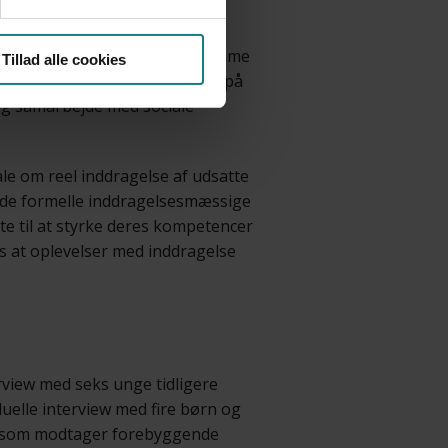
 inddraget. Børn og unge i
egrænsede muligheder for at
indenfor den strukturelle ramme
Tillad alle cookies
g unge ønsker dog indflydelse på
og samarbejde med sociale
ale om reel inddragelse af udsatte
e de formelle inddragelsesmæssige
 til at styrke deres kompetencer
s at oplevelser med inddragelse
rview med seks unge tidligere
duelle interview med fire børn og
, som modtager forebyggende