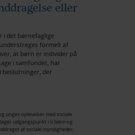
inddragelse eller
r i det børnefaglige
t understreges formelt af
ver, at børn er individer på
tage i samfundet, har
i beslutninger, der
og unges oplevelser med sociale
tager udgangspunkt i ti børn og
inddraget af sociale myndigheder,