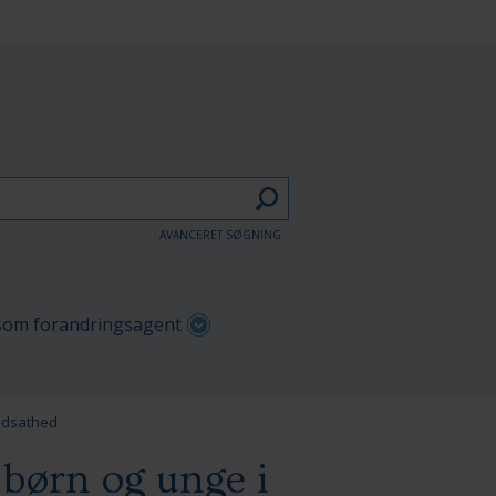
AVANCERET SØGNING
om forandringsagent
udsathed
 børn og unge i