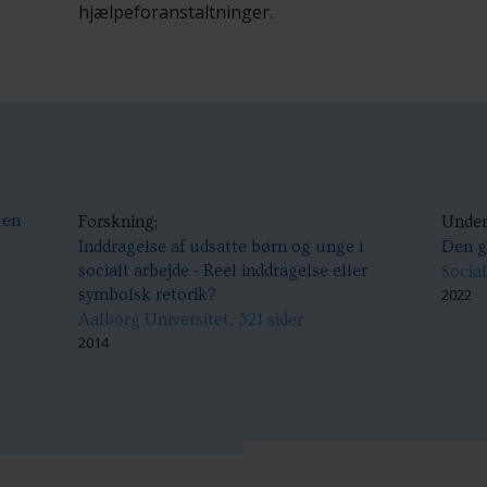
hjælpeforanstaltninger.
 en
Forskning;
Under
Inddragelse af udsatte børn og unge i
Den g
socialt arbejde - Reel inddragelse eller
Social
s
symbolsk retorik?
2022
Aalborg Universitet, 321 sider
2014