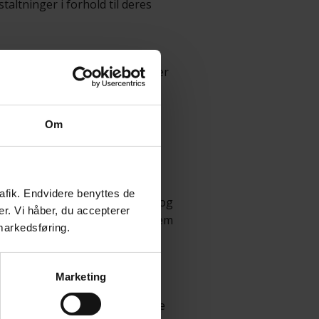
altninger i forhold til deres
ller, hvad de tænker, føler,
mmenhænge. Deres fortællinger
deren 14-16 år og unge voksne
ema.
Om
m de to begreber
inddragelse
og
rafik. Endvidere benyttes de
n ene side høres og lyttes til og
er. Vi håber, du accepterer
al beskyttes af det sociale system
 markedsføring.
, negative virkninger af
Marketing
eskriver sociale myndigheders
 børn og unge fortæller, at de