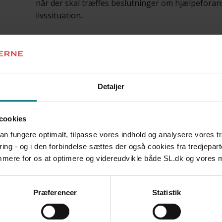
når der skal træffes beslutninger om hjælpeforanst
livssituation.
Afhandlingen undersøger, hvad børn og unge fortæ
oplever og synes om de inddragelsesmæssige sa
uddybes med fortællinger fra anbragte unge i al
tidligere anbragte i alderen 18-26 år om samme t
Detaljer
Konklusion
cookies
Afhandlingen viser, at der er en spænding melle
 kan fungere optimalt, tilpasse vores indhold og analysere vores t
beskyttelse
. Udsatte børn og unge skal nemlig på de
ring - og i den forbindelse sættes der også cookies fra tredjepart
have indflydelse på eget liv samtidig med, at de sk
emmere for os at optimere og videreudvikle både SL.dk og vores
mod forskellige typer af omsorgssvigt og overgreb
udviklingsproblemer og dårlig trivsel.
Præferencer
Statistik
Afhandlingen peger på, at børn og unge samlet b
inddragelsespraksisser som problematiske. Mange