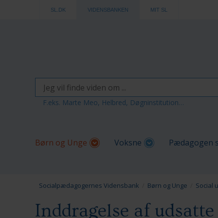
SL.DK
VIDENSBANKEN
MIT SL
F.eks. Marte Meo, Helbred, Døgninstitution…
Børn og Unge
Voksne
Pædagogen s
Socialpædagogernes Vidensbank
Børn og Unge
Social 
Inddragelse af udsatte