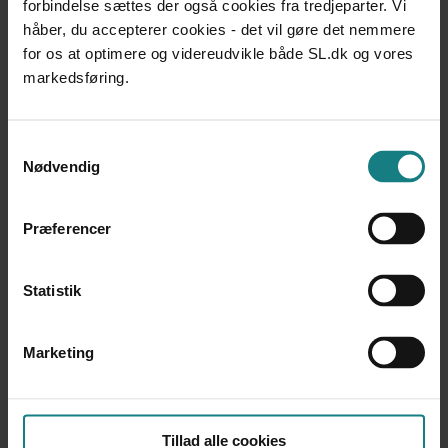
forbindelse sættes der også cookies fra tredjeparter. Vi
Forfatter
håber, du accepterer cookies - det vil gøre det nemmere
Jude Welton
for os at optimere og videreudvikle både SL.dk og vores
markedsføring.
Årstal
2013
Samtykkevalg
Nødvendig
Udgiver
Dansk Psykologisk Forlag, 40 sider
Præferencer
Statistik
Marketing
Tillad alle cookies