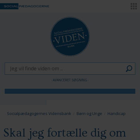
AVANCERET SØGNING
Børn og Unge
Voksne
Socialpædagogernes Vidensbank
Børn og Unge
Handicap
Pædagogen som forandringsagent
Skal jeg fortælle dig om