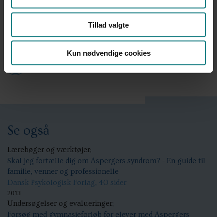
Tillad valgte
Kun nødvendige cookies
Find på bibliotek.dk
Se også
Lærebøger og værktøjer;
Skal jeg fortælle dig om Aspergers syndrom? - En guide til
familie, venner og professionelle
Dansk Psykologisk Forlag, 40 sider
2013
Undersøgelser og evalueringer;
Forsøg med gymnasieforløb for elever med Aspergers