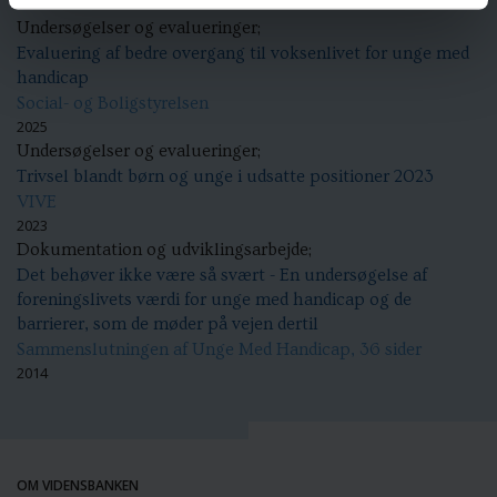
Undersøgelser og evalueringer;
Evaluering af bedre overgang til voksenlivet for unge med
handicap
Social- og Boligstyrelsen
2025
Undersøgelser og evalueringer;
Trivsel blandt børn og unge i udsatte positioner 2023
VIVE
2023
Dokumentation og udviklingsarbejde;
Det behøver ikke være så svært - En undersøgelse af
foreningslivets værdi for unge med handicap og de
barrierer, som de møder på vejen dertil
Sammenslutningen af Unge Med Handicap, 36 sider
2014
OM VIDENSBANKEN