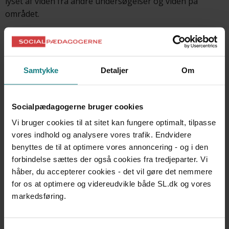
lyset af viden fra andre undersøgelser og viden på
området.
Samtykke
Detaljer
Om
Undersøgelser og evalueringer
Socialpædagogerne bruger cookies
Forfatter
Social- og Boligstyrelsen
Vi bruger cookies til at sitet kan fungere optimalt, tilpasse
vores indhold og analysere vores trafik. Endvidere
Årstal
benyttes de til at optimere vores annoncering - og i den
2025
forbindelse sættes der også cookies fra tredjeparter. Vi
håber, du accepterer cookies - det vil gøre det nemmere
Udgiver
for os at optimere og videreudvikle både SL.dk og vores
Social- og Boligstyrelsen
markedsføring.