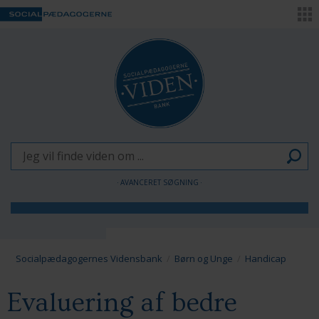
AVANCERET SØGNING
Børn og Unge
Voksne
Socialpædagogernes Vidensbank
Børn og Unge
Handicap
Pædagogen som forandringsagent
Evaluering af bedre