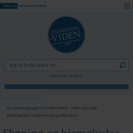
AVANCERET SØGNING
Børn og Unge
Voksne
Socialpædagogernes Vidensbank
Børn og Unge
Anbringelser: Udskrivning og efterværn
Pædagogen som forandringsagent