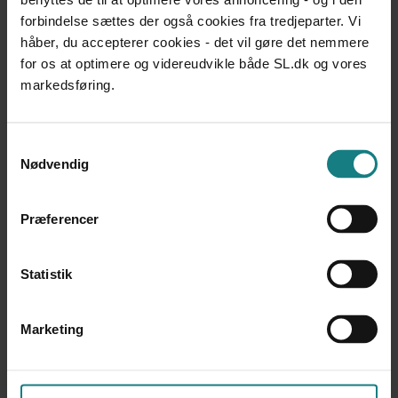
forbindelse sættes der også cookies fra tredjeparter. Vi
håber, du accepterer cookies - det vil gøre det nemmere
Metode
for os at optimere og videreudvikle både SL.dk og vores
Resultaterne i praksisundersøgelsen bygger på de
markedsføring.
dokumenterede oplysninger i 81 sager om flytning eller
hjemgivelse af 12-17-årige i 16 kommuner.
Samtykkevalg
Nødvendig
Praksisundersøgelsen er desuden suppleret med en
børnesagkyndig vurdering af 26 udvalgte sager. Til den
børnesagkyndiges vurdering er udvalgt sager, hvor
Præferencer
sagernes problemstilling fremstår med en vis tydelighed,
og hvor sagerne har en vis tyngde. Sager med
Statistik
utilstrækkelig dokumentation er således fravalgt, idet de
ikke er vurderet egnet til at kunne vurderes
børnesagkyndigt.
Marketing