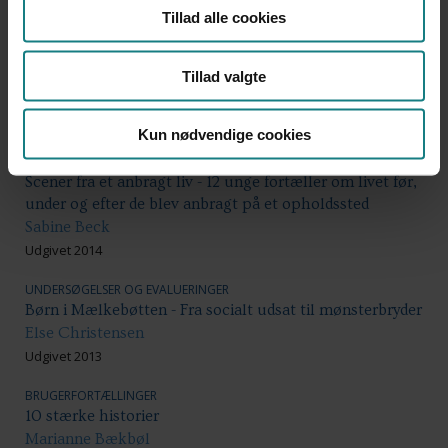
Tillad alle cookies
UNDERSØGELSER OG EVALUERINGER
Anbragte børn og unges trivsel 2014
Mai Heide Ottosen, Mette Lausten, Signe Frederiksen, et
Tillad valgte
al.
Udgivet 2014
Kun nødvendige cookies
BRUGERFORTÆLLINGER
Scener fra et anbragt liv - 12 unge fortæller om livet før,
under og efter de blev anbragt på et opholdssted
Sabine Beck
Udgivet 2014
UNDERSØGELSER OG EVALUERINGER
Børn i Mælkebøtten - Fra socialt udsat til mønsterbryder
Else Christensen
Udgivet 2013
BRUGERFORTÆLLINGER
10 stærke historier
Marianne Bækbøl