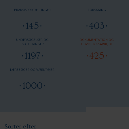
PRAKSISFORTÆLLINGER
FORSKNING
145
403
UNDERSØGELSER OG
DOKUMENTATION OG
EVALUERINGER
UDVIKLINGSARBEJDE
1197
425
LÆREBØGER OG VÆRKTØJER
1000
Sorter efter