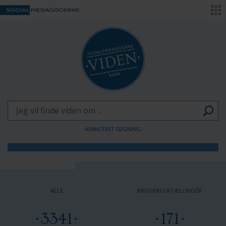
AVANCERET SØGNING
Børn og Unge
Voksne
ALLE
BRUGERFORTÆLLINGER
Pædagogen som forandringsagent
3341
171