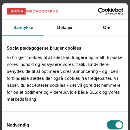
DOKUMENTATION OG UDVIKLINGSARBEJDE
Det Unge Rum – Ung og udviklingshæmmet
Karen Petersen (red.), Lene Ladegaard (red.), Anja
Amdisen (red.), et al.
Samtykke
Detaljer
Om
Udgivet 2001
DOKUMENTATION OG UDVIKLINGSARBEJDE
Socialpædagogerne bruger cookies
"Er der nogen i den her togvogn, der kan stave til
"resurse"? - En publikation om vejledning af unge med
Vi bruger cookies til at sitet kan fungere optimalt, tilpasse
ordblindhed i overgangen mellem grundskole og
vores indhold og analysere vores trafik. Endvidere
ungdomsuddannelse
benyttes de til at optimere vores annoncering - og i den
Martin Hauerberg Olsen, Mia Finnemann Schultz
forbindelse sættes der også cookies fra tredjeparter. Vi
Udgivet 2010
håber, du accepterer cookies - det vil gøre det nemmere
for os at optimere og videreudvikle både SL.dk og vores
DOKUMENTATION OG UDVIKLINGSARBEJDE
markedsføring.
Evaluering af cirkustemaugerne på Vasebæk
Jakob Guldberg Madsen
Udgivet 2006
Samtykkevalg
DOKUMENTATION OG UDVIKLINGSARBEJDE
Nødvendig
Fra Isolation til Relation