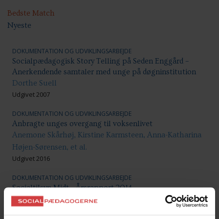
Bedste Match
Nyeste
DOKUMENTATION OG UDVIKLINGSARBEJDE
Socialpædagogisk Story Telling på Seden Enggård –
Anerkendende samtaler med unge på døgninstitution
Dorthe Suell
Udgivet 2007
DOKUMENTATION OG UDVIKLINGSARBEJDE
Anbragte unges overgang til voksenlivet
Anemone Skårhøj, Kirstine Karmsteen, Anna-Katharina
Højen-Sørensen, et al.
Udgivet 2016
DOKUMENTATION OG UDVIKLINGSARBEJDE
Socialtilsyn Midt - Årsrapport 2014
Socialtilsyn Midt, Silkeborg Kommune
Udgivet 2015