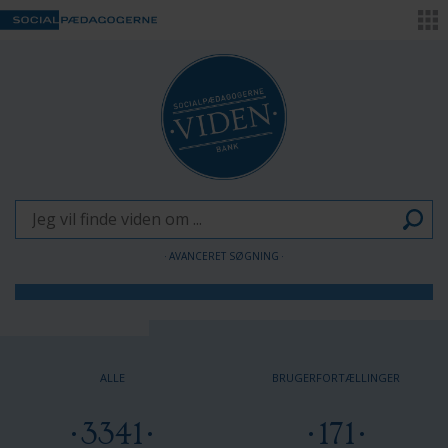
AVANCERET SØGNING
Børn og Unge
Voksne
ALLE
BRUGERFORTÆLLINGER
Pædagogen som forandringsagent
3341
171