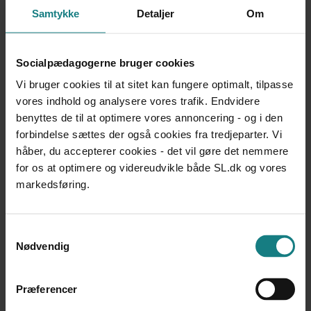
Samtykke
Detaljer
Om
DOKUMENTATION OG UDVIKLINGSARBEJDE
Socialtilsyn Hovedstaden - Årsrapport 2014
Socialtilsyn Hovedstaden
Udgivet 2015
Socialpædagogerne bruger cookies
Vi bruger cookies til at sitet kan fungere optimalt, tilpasse
DOKUMENTATION OG UDVIKLINGSARBEJDE
vores indhold og analysere vores trafik. Endvidere
En tryg anbringelse - Forebyggelse af seksuelle overgreb
benyttes de til at optimere vores annoncering - og i den
mod børn og unge
Servicestyrelsen
forbindelse sættes der også cookies fra tredjeparter. Vi
Udgivet 2011
håber, du accepterer cookies - det vil gøre det nemmere
for os at optimere og videreudvikle både SL.dk og vores
DOKUMENTATION OG UDVIKLINGSARBEJDE
markedsføring.
Socialtilsyn Syd - Årsrapport 2014
Socialtilsyn Syd, Faaborg-Midtfyn Kommune
Udgivet 2015
Samtykkevalg
Nødvendig
DOKUMENTATION OG UDVIKLINGSARBEJDE
Socialtilsyn Nord - Årsrapport 2014
Socialtilsyn Nord
Præferencer
Udgivet 2015