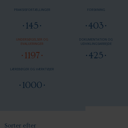
PRAKSISFORTÆLLINGER
FORSKNING
145
403
UNDERSØGELSER OG
DOKUMENTATION OG
EVALUERINGER
UDVIKLINGSARBEJDE
1197
425
LÆREBØGER OG VÆRKTØJER
1000
Sorter efter