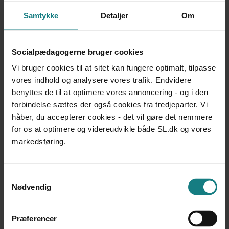
Ankestyrelsen
Samtykke
Detaljer
Om
Udgivet 2013
UNDERSØGELSER OG EVALUERINGER
Anbringelsesstatistik 2013
Socialpædagogerne bruger cookies
Ankestyrelsen
Vi bruger cookies til at sitet kan fungere optimalt, tilpasse
Udgivet 2014
vores indhold og analysere vores trafik. Endvidere
benyttes de til at optimere vores annoncering - og i den
UNDERSØGELSER OG EVALUERINGER
forbindelse sættes der også cookies fra tredjeparter. Vi
Ankestyrelsens praksisundersøgelse om samværssager
håber, du accepterer cookies - det vil gøre det nemmere
Ankestyrelsen
for os at optimere og videreudvikle både SL.dk og vores
Udgivet 2016
markedsføring.
UNDERSØGELSER OG EVALUERINGER
Evaluering af forstærket indsats over for unge på
sikrede institutioner
Samtykkevalg
Center for Kvalitetsudvikling
Nødvendig
Udgivet 2009
UNDERSØGELSER OG EVALUERINGER
Præferencer
Fokus på – anbragte børn og unge med anden etnisk