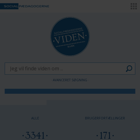
AVANCERET SØGNING
Børn og Unge
Voksne
ALLE
BRUGERFORTÆLLINGER
Pædagogen som forandringsagent
3341
171