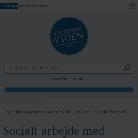
AVANCERET SØGNING
Børn og Unge
Voksne
Socialpædagogernes Vidensbank
Voksne
Social udsathed
Pædagogen som forandringsagent
Socialt arbejde med