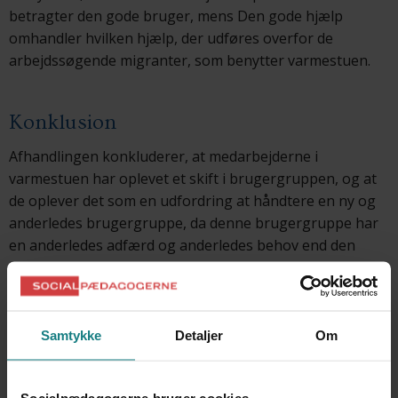
betragter den gode bruger, mens Den gode hjælp
omhandler hvilken hjælp, der udføres overfor de
arbejdssøgende migranter, som benytter varmestuen.
Konklusion
Afhandlingen konkluderer, at medarbejderne i
varmestuen har oplevet et skift i brugergruppen, og at
de oplever det som en udfordring at håndtere en ny og
anderledes brugergruppe, da denne brugergruppe har
en anderledes adfærd og anderledes behov end den
tidligere brugergruppe, som medarbejderne har været
vant til. De arbejdssøgende migranter får derfor en
position som afvigere fra normaliteten. Afhandlingen
viser, at medarbejderne forsøger at rette de
Samtykke
Detaljer
Om
arbejdssøgende migranter ind, så de kommer til at ligne
det, de kender, og medarbejderne forsøger altså at