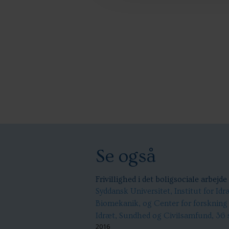
Se også
Frivillighed i det boligsociale arbejde
Syddansk Universitet, Institut for Idr
Biomekanik, og Center for forskning 
Idræt, Sundhed og Civilsamfund, 36 
2016