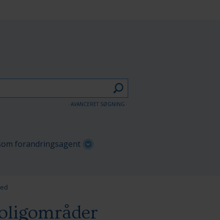
AVANCERET SØGNING
om forandringsagent
hed
 boligområder