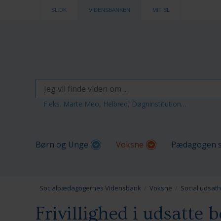
SL.DK
VIDENSBANKEN
MIT SL
F.eks. Marte Meo, Helbred, Døgninstitution…
Børn og Unge
Voksne
Pædagogen s
Socialpædagogernes Vidensbank
Voksne
Social udsat
Frivillighed i udsatte