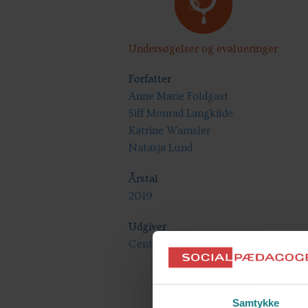
Undersøgelser og evalueringer
Forfatter
Anne Marie Foldgast
Siff Monrad Langkilde
Katrine Wamsler
Natasja Lund
Årstal
2019
Udgiver
Center for boligsocial udvikling
Samtykke