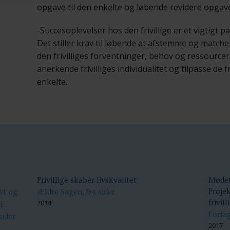
opgave til den enkelte og løbende revidere opgav
-Succesoplevelser hos den frivillige er et vigtigt pa
Det stiller krav til løbende at afstemme og matche
den frivilliges forventninger, behov og ressource
anerkende frivilliges individualitet og tilpasse de f
enkelte.
Frivillige skaber livskvalitet
Mødet
Projek
æt og
Ældre Sagen, 94 sider
2014
frivil
i
Forl
sider
2017