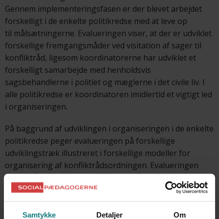
Gennem implementeringsfasen er der blevet arbejdet
forskelligt i de enkelte politikredse med at leve op
til målsætningerne. Evalueringen viser, at der er udviklet
forskellige fremgangsmåder ved visitation af sager til
konfliktråd, ligesom koordinatorerne har udviklet et
forskelligt samarbejde med henholdsvis
sagsbehandlerne i politiet og mæglerne i det civile liv. I
alle politikredse er koordinatoren imidlertid et vigtigt led
i organiseringen.
På baggrund af udviklingen i organiseringen i de enkelte
politikredse peger evalueringen på forskellige
udviklingstræk illustreret i forskellige modeller for
organisering af konfliktrådsordningen. Evalueringen
peger på, at vil man udvikle konfliktrådsordningen med
henblik på at styrke kvaliteten af de enkelte konfliktråd,
er der meget der taler for at styrke de udviklingstræk,
hvor koordinatorfunktionen har en central rolle. Vil man
Samtykke
Detaljer
Om