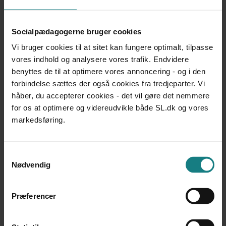
udvikle konfliktrådsordningen med henblik på, at
parterne i flere straffesager får tilbud om konfliktråd, er
Socialpædagogerne bruger cookies
der meget der taler for at styrke de udviklingstræk, hvor
konfliktrådsordningen bliver forankret lokalt på de
Vi bruger cookies til at sitet kan fungere optimalt, tilpasse
enkelte politistationer og i sagsbehandlerleddet.
vores indhold og analysere vores trafik. Endvidere
benyttes de til at optimere vores annoncering - og i den
Evalueringen peger på en række initiativer og indsatser,
forbindelse sættes der også cookies fra tredjeparter. Vi
som kan styrke anvendelsen af konfliktråd. Der er ikke
håber, du accepterer cookies - det vil gøre det nemmere
tale om anbefalinger, men opmærksomhedspunkter
for os at optimere og videreudvikle både SL.dk og vores
som afdækker muligheder for udvikling og forbedringer
markedsføring.
inden for den nuværende konfliktrådsordning.
Samtykkevalg
Metode
Nødvendig
Evalueringen bygger på såvel kvalitative som
Præferencer
kvantitative data. Der er gennemført interview med
koordinatorerne i de 12 politikredse, og der er foretaget
en nærmere undersøgelse af organiseringen i fire