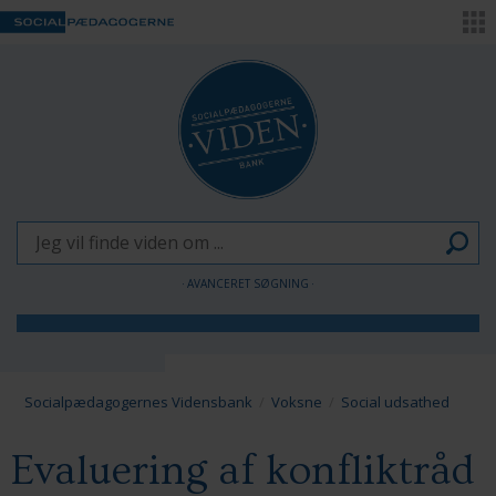
AVANCERET SØGNING
Børn og Unge
Voksne
Socialpædagogernes Vidensbank
Voksne
Social udsathed
Pædagogen som forandringsagent
Evaluering af konfliktråd