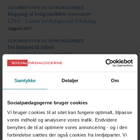
DOKUMENTATION OG UDVIKLINGSARBEJDE
Mapping af boligområdets ressourcer
CFBU - Center for Boligsocial Udvikling
Udgivet 2017
DOKUMENTATION OG UDVIKLINGSARBEJDE
Fra fængsel til frihed
Socialt Udviklingscenter SUS
Udgivet 2017
DOKUMENTATION OG UDVIKLINGSARBEJDE
Rådet for Socialt Udsattes Årsrapport 2018
Samtykke
Detaljer
Om
Rådet for Socialt Udsatte
Udgivet 2018
Socialpædagogerne bruger cookies
DOKUMENTATION OG UDVIKLINGSARBEJDE
Vi bruger cookies til at sitet kan fungere optimalt, tilpasse
Hjemløshedsbarometeret - dansk hjemløshed i nordisk
vores indhold og analysere vores trafik. Endvidere
perspektiv
benyttes de til at optimere vores annoncering - og i den
Kraka
Udgivet 2018
forbindelse sættes der også cookies fra tredjeparter. Vi