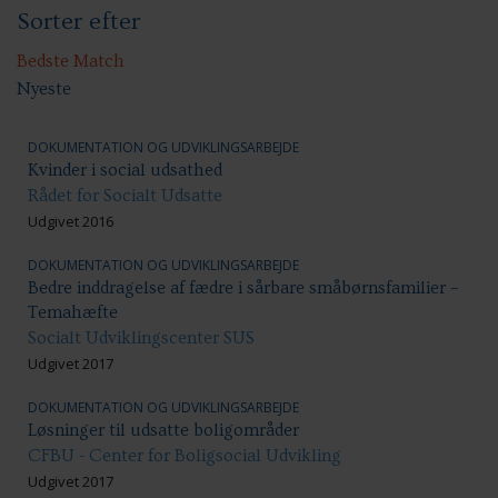
Sorter efter
Handicap: Bolig og hjem
Handicap: Samfundsdeltagelse
Handicap: Uddannelse
Bedste Match
Nyeste
DOKUMENTATION OG UDVIKLINGSARBEJDE
Kvinder i social udsathed
Rådet for Socialt Udsatte
Udgivet 2016
DOKUMENTATION OG UDVIKLINGSARBEJDE
Bedre inddragelse af fædre i sårbare småbørnsfamilier –
Temahæfte
Socialt Udviklingscenter SUS
Udgivet 2017
DOKUMENTATION OG UDVIKLINGSARBEJDE
Løsninger til udsatte boligområder
CFBU - Center for Boligsocial Udvikling
Udgivet 2017