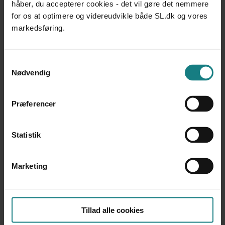
håber, du accepterer cookies - det vil gøre det nemmere
DOKUMENTATION OG UDVIKLINGSARBEJDE
for os at optimere og videreudvikle både SL.dk og vores
Projekt udenfors årsberetning
markedsføring.
Projekt UDENFOR
Udgivet 2019
Samtykkevalg
DOKUMENTATION OG UDVIKLINGSARBEJDE
Nødvendig
Hjemløse og hjemlighed
Laura Helene Højring
Udgivet 2019
Præferencer
DOKUMENTATION OG UDVIKLINGSARBEJDE
Medborgercentre i udsatte boligområder
Statistik
Sarah Lunar, Natasja Lund, Mille Vang Hansen, Anne
Maria Foldgast
Udgivet 2019
Marketing
DOKUMENTATION OG UDVIKLINGSARBEJDE
Faglige pejlemærker for kvalitet i bostøtten
Socialstyrelsen, Socialt Udviklingscenter SUS
Tillad alle cookies
Udgivet 2021