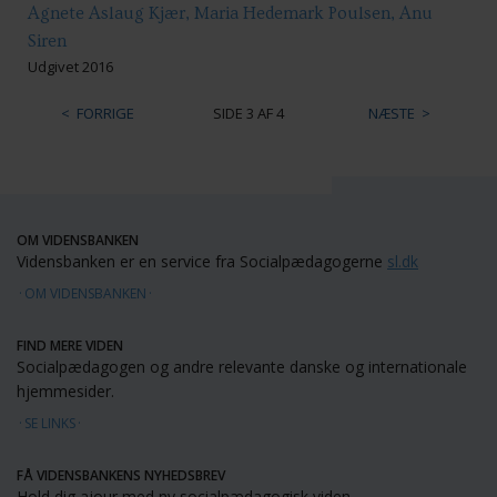
Agnete Aslaug Kjær, Maria Hedemark Poulsen, Anu
Siren
Udgivet 2016
FORRIGE
SIDE 3 AF 4
NÆSTE
OM VIDENSBANKEN
Vidensbanken er en service fra Socialpædagogerne
sl.dk
OM VIDENSBANKEN
FIND MERE VIDEN
Socialpædagogen og andre relevante danske og internationale
hjemmesider.
SE LINKS
FÅ VIDENSBANKENS NYHEDSBREV
Hold dig ajour med ny socialpædagogisk viden.