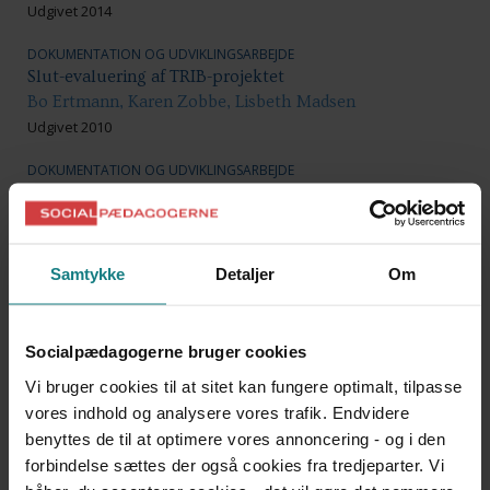
Udgivet 2014
DOKUMENTATION OG UDVIKLINGSARBEJDE
Slut-evaluering af TRIB-projektet
Bo Ertmann, Karen Zobbe, Lisbeth Madsen
Udgivet 2010
DOKUMENTATION OG UDVIKLINGSARBEJDE
Potentialer i konfliktmægling
Kristine Larsen, Nana Øland Frederiksen, Maria Juul
Riemenschneider
Udgivet 2016
Samtykke
Detaljer
Om
DOKUMENTATION OG UDVIKLINGSARBEJDE
Trygheden i danske byområder 2
Socialpædagogerne bruger cookies
Lasse Kjeldsen, Nicolaj Avlund
Udgivet 2016
Vi bruger cookies til at sitet kan fungere optimalt, tilpasse
vores indhold og analysere vores trafik. Endvidere
DOKUMENTATION OG UDVIKLINGSARBEJDE
benyttes de til at optimere vores annoncering - og i den
Velfærdsteknologi i plejeboliger
forbindelse sættes der også cookies fra tredjeparter. Vi
Ditte Andersen, Lena Bech Larsen, Kristoffer Markwardt,