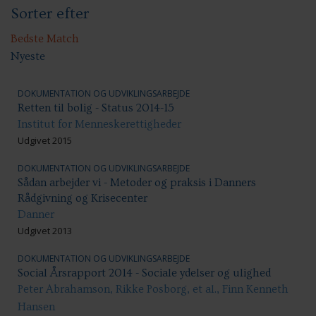
Sorter efter
Handicap: Bolig og hjem
Handicap: Samfundsdeltagelse
Handicap: Uddannelse
Bedste Match
Nyeste
DOKUMENTATION OG UDVIKLINGSARBEJDE
Retten til bolig - Status 2014-15
Institut for Menneskerettigheder
Udgivet 2015
DOKUMENTATION OG UDVIKLINGSARBEJDE
Sådan arbejder vi - Metoder og praksis i Danners
Rådgivning og Krisecenter
Danner
Udgivet 2013
DOKUMENTATION OG UDVIKLINGSARBEJDE
Social Årsrapport 2014 - Sociale ydelser og ulighed
Peter Abrahamson, Rikke Posborg, et al., Finn Kenneth
Hansen