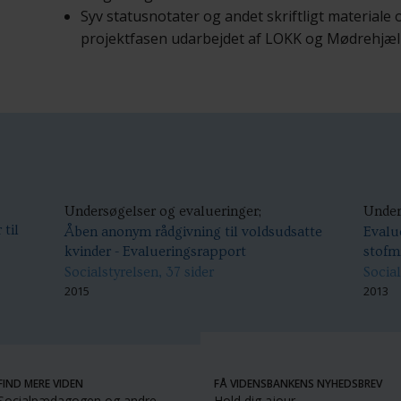
Syv statusnotater og andet skriftligt materiale
projektfasen udarbejdet af LOKK og Mødrehjælp
Undersøgelser og evalueringer;
Under
til
Åben anonym rådgivning til voldsudsatte
Evalu
kvinder - Evalueringsrapport
stofm
Socialstyrelsen, 37 sider
Social
2015
2013
FIND MERE VIDEN
FÅ VIDENSBANKENS NYHEDSBREV
Socialpædagogen og andre
Hold dig ajour