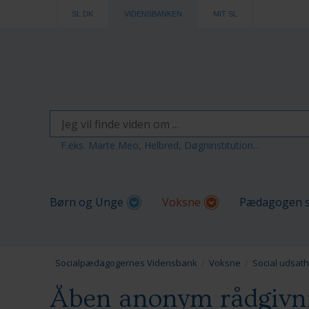
SL.DK
VIDENSBANKEN
MIT SL
F.eks. Marte Meo, Helbred, Døgninstitution…
Børn og Unge
Voksne
Pædagogen s
Socialpædagogernes Vidensbank
Voksne
Social udsat
Åben anonym rådgivni