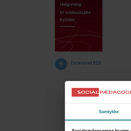
Download PDF
Samtykke
Socialpædagogerne bruger 