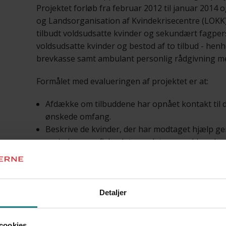
Projektet forløb fra februar 2012 til januar 2014
og Landsorganisation af Kvindekrisecentre (LOKK
tilbudt voldsudsatte kvinder og sekundært fagper
voldsudsatte kvinder og bestod af to tilbud - henh
brevkasse samt ambulant personlig rådgivning me
Formålet med evalueringen af projektet er at:
Afdække om tilbuddene har opnået kontakt til 
ønskede omfang.
Beskrive de kvinder, der har modtaget hjælp ge
sociodemografiske data og data om voldens kar
Fremlægge erfaringerne fra driften af tilbudden
Dokumentere, hvilke emner kvinderne ønsker rå
skal henvises til.
Detaljer
Konklusion
cookies