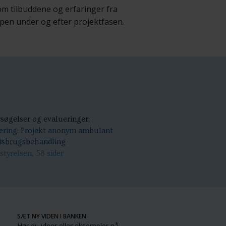
 om tilbuddene og erfaringer fra
en under og efter projektfasen.
søgelser og evalueringer;
ering: Projekt anonym ambulant
isbrugsbehandling
styrelsen, 58 sider
SÆT NY VIDEN I BANKEN
Har du ideer eller eksempler på