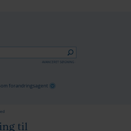
AVANCERET SØGNING
om forandringsagent
hed
ng til