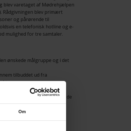
 og blev varetaget af Mødrehjælpen
). Rådgivningen blev primært
soner og pårørende til
oldsvis en telefonisk hotline og e-
d mulighed for tre samtaler.
den ønskede målgruppe og i det
nnem tilbuddet ud fra
akter.
e.
dgivning om, og hvilke tilbud de
Om