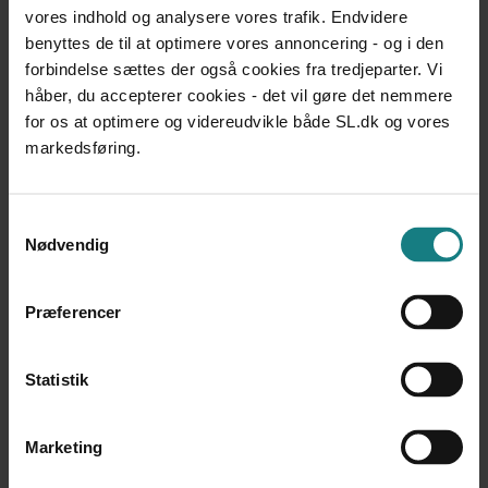
ved-tvang" og kritiske reviews af tvangsepisoder har
vores indhold og analysere vores trafik. Endvidere
vist at være væsentlige ingredienser. når
benyttes de til at optimere vores annoncering - og i den
tvangsepisoder skal forebygges på de deltagende
forbindelse sættes der også cookies fra tredjeparter. Vi
psykiatriske afsnit.
håber, du accepterer cookies - det vil gøre det nemmere
Kvalitetsforbedringen i anvendt tvang, som
for os at optimere og videreudvikle både SL.dk og vores
personalet oplever, skinner dog ikke igennem i den
markedsføring.
patientoplevede kvalitet. Blandt andet i forhold til, om
tvang foregik på en ordentligt måde, og om patienten
Samtykkevalg
fik udbytte af eftersamtalen.
Nødvendig
For uddybende samt flere konklusioner se rapportens
afsnit "Konklusioner" side 85.
Præferencer
Metode
Statistik
Evalueringen er baseret på registerdata og
Marketing
spørgeskemadata samt interviews.