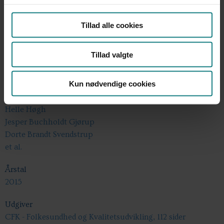
Tillad alle cookies
Tillad valgte
Undersøgelser og evalueringer
Kun nødvendige cookies
Forfatter
Helle Høgh
Jesper Buchholdt Gjørup
Dorte Brandt Svendstrup
et al.
Årstal
2015
Udgiver
CFK - Folkesundhed og Kvalitetsudvikling, 112 sider