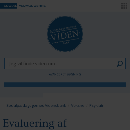
AVANCERET SØGNING
Børn og Unge
Voksne
Socialpædagogernes Vidensbank
Voksne
Psykiatri
Pædagogen som forandringsagent
Evaluering af