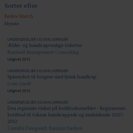
Sorter efter
Handicap: Bolig og hjem
Handicap: Samfundsdeltagelse
Handicap: Uddannelse
Bedste Match
Nyeste
UNDERSØGELSER OG EVALUERINGER
Ældre- og handicapvenlige toiletter
Rambøll Management Consulting
Udgivet 2012
UNDERSØGELSER OG EVALUERINGER
Spiserobot til borgere med fysisk handicap
Lone Gaedt
Udgivet 2012
UNDERSØGELSER OG EVALUERINGER
Den regionale vinkel på botilbudsområdet - Regionernes
botilbud til voksne handicappede og sindslidende 2007-
2012
Camilla Dalsgaard, Rasmus Dørken