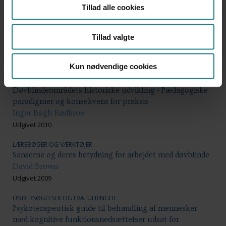
UNDERSØGELSER OG EVALUERINGER
Tillad alle cookies
Helhed for hjerneskadede - Evaluering af Københavns
Kommunes Hjerneskadesamråd
Pernille Skovbo Rasmussen, Laura Emdal Navne, Tine
Tillad valgte
Fuglsang, et al.
Udgivet 2014
Kun nødvendige cookies
LÆREBØGER OG VÆRKTØJER
Døvblindeområdets historiske udvikling - Pædagogiske
paradigmer og konsekvens for praksis
Inger Bøgh Rødbroe
Udgivet 2010
LÆREBØGER OG VÆRKTØJER
Sanserne og deres betydning for arbejdet med døvblinde
David Brown
Udgivet 2009
UNDERSØGELSER OG EVALUERINGER
Psykoterapeutisk guide til behandling af mennesker
med kognitive funktionsnedsættelser udsat for