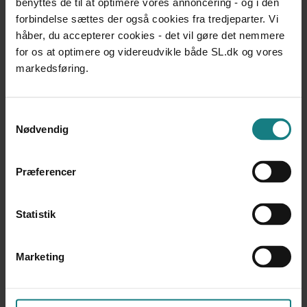
benyttes de til at optimere vores annoncering - og i den
om personlig hjælp til mennesker med handicap i
forbindelse sættes der også cookies fra tredjeparter. Vi
Norge og Sverige
Martin Sandø, Jonna Andersen, Bjarne Bjelke Jensen
håber, du accepterer cookies - det vil gøre det nemmere
Udgivet 2007
for os at optimere og videreudvikle både SL.dk og vores
markedsføring.
UNDERSØGELSER OG EVALUERINGER
Borgerstyret Personlig Assistance – Baseline-analyse
Deloitte
Samtykkevalg
Udgivet 2010
Nødvendig
UNDERSØGELSER OG EVALUERINGER
Borgerstyret Personlig Assistance – Statusnotat
Præferencer
Deloitte
Udgivet 2011
Statistik
FORSKNING
Planer for den andens liv II - forandringer af
hverdagslivet på et botilbud for unge med ASF+
Marketing
Anne Breumlund, Inger Bruun Hansen
Udgivet 2013