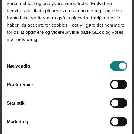
al.
vores indhold og analysere vores trafik. Endvidere
Udgivet 2002
benyttes de til at optimere vores annoncering - og i den
forbindelse sættes der også cookies fra tredjeparter. Vi
DOKUMENTATION OG UDVIKLINGSARBEJDE
håber, du accepterer cookies - det vil gøre det nemmere
Handleplaner - brugerindflydelse i udvikling af
for os at optimere og videreudvikle både SL.dk og vores
handleplaner
markedsføring.
Aktivitetshuset i Middelfart
Udgivet 2001
Samtykkevalg
DOKUMENTATION OG UDVIKLINGSARBEJDE
Nødvendig
Nedbringelse af magtanvendelser
Ole Korsgaard, Jane Elkjær, Hanne Lillie
Udgivet 2006
Præferencer
LÆREBØGER OG VÆRKTØJER
Politik for pårørendesamarbejde i botilbud
Statistik
Socialstyrelsen
Udgivet 2012
Marketing
UNDERSØGELSER OG EVALUERINGER
Pårørende til psykisk handicappede i Århus Amt - en