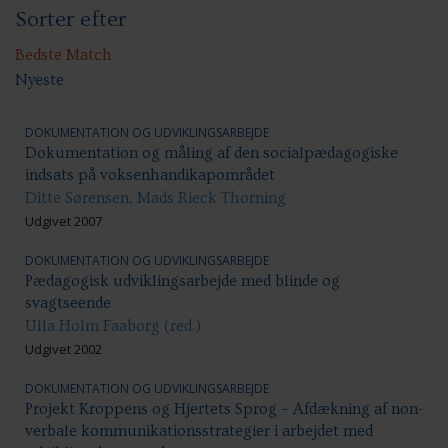
Sorter efter
Handicap: Bolig og hjem
Handicap: Samfundsdeltagelse
Handicap: Uddannelse
Bedste Match
Nyeste
DOKUMENTATION OG UDVIKLINGSARBEJDE
Dokumentation og måling af den socialpædagogiske
indsats på voksenhandikapområdet
Ditte Sørensen, Mads Rieck Thorning
Udgivet 2007
DOKUMENTATION OG UDVIKLINGSARBEJDE
Pædagogisk udviklingsarbejde med blinde og
svagtseende
Ulla Holm Faaborg (red.)
Udgivet 2002
DOKUMENTATION OG UDVIKLINGSARBEJDE
Projekt Kroppens og Hjertets Sprog – Afdækning af non-
verbale kommunikationsstrategier i arbejdet med