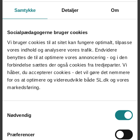
Samtykke
Detaljer
Om
Endeligt giver publikationen bud på en socialpædagogik,
der er lydhør over for den enkeltes interesser, ønsker og
livsførelse.
Socialpædagogerne bruger cookies
Vi bruger cookies til at sitet kan fungere optimalt, tilpasse
Metode
vores indhold og analysere vores trafik. Endvidere
benyttes de til at optimere vores annoncering - og i den
Interviews med både pædagoger og beboere i botilbud.
forbindelse sættes der også cookies fra tredjeparter. Vi
Efteruddannelse af pædagoger.
håber, du accepterer cookies - det vil gøre det nemmere
for os at optimere og videreudvikle både SL.dk og vores
markedsføring.
Samtykkevalg
Praksisfortællinger
Nødvendig
Forfatter
Ida Schwartz (red.)
Præferencer