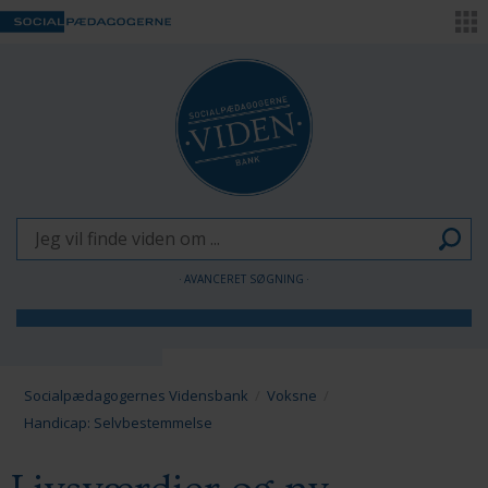
AVANCERET SØGNING
Børn og Unge
Voksne
Socialpædagogernes Vidensbank
Voksne
Handicap: Selvbestemmelse
Pædagogen som forandringsagent