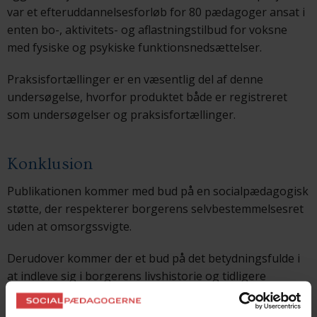
var et efteruddannelsesforløb for 80 pædagoger ansat i
enten bo-, aktivitets- og aflastningstilbud for voksne
med fysiske og psykiske funktionsnedsættelser.
Praksisfortællinger er en væsentlig del af denne
undersøgelse, hvorfor produktet både er registreret
som undersøgelser og praksisfortællinger.
Konklusion
Publikationen kommer med bud på en socialpædagogisk
støtte, der respekterer borgerens selvbestemmelsesret
uden at omsorgssvigte.
Derudover kommer der et bud på det betydningsfulde i
at indleve sig i borgerens livshistorie og tidligere
livsmønstre, for derigennem at forstå den enkelte
borger bedre.