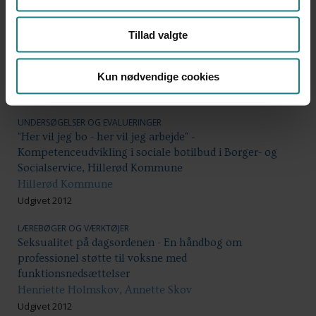
Udgivet 2013
LÆREBØGER OG VÆRKTØJER
Tillad valgte
Etisk håndtering af beboermidler - og udvikling af
beboernes handlekompetence i forhold til økonomi
Kun nødvendige cookies
Social- og integrationsministeriet
Udgivet 2012
UNDERSØGELSER OG EVALUERINGER
"Her vil jeg bo - her vil jeg arbejde" -
Kompetenceudvikling i sociale botilbud i Borger- og
Socialservice, Hillerød Kommune
Hillerød Kommune
Udgivet 2012
LÆREBØGER OG VÆRKTØJER
Seksualitet på dagsordenen - En håndbog om
professionel støtte til voksne med
funktionsnedsættelser
Henriette Holmskov, Annette Skov
Udgivet 2012