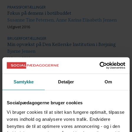
PRAKSISFORTÆLLINGER
Fokus på demens i botilbuddet
Susanne Tine Petersen, Anne Karina Elisabeth Jensen
Udgivet 2016
BRUGERFORTÆLLINGER
Min opvækst på Den Kellerske Institution i Brejning
Bjarne Jensen
Udgivet 2016
DOKUMENTATION OG UDVIKLINGSARBEJDE
Diskrimination og handicap - Forslag til et forbud mod
Samtykke
Detaljer
Om
diskrimination på grund af handicap
Mads Pedersen, Signe Hinz Andersen, Stinne Skriver
Jørgensen
Socialpædagogerne bruger cookies
Udgivet 2016
Vi bruger cookies til at sitet kan fungere optimalt, tilpasse
UNDERSØGELSER OG EVALUERINGER
vores indhold og analysere vores trafik. Endvidere
Afdækning af IKT-løsninger på det sociale område
benyttes de til at optimere vores annoncering - og i den
Kommunernes Landsforening, Socialstyrelsen