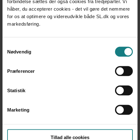
forbindelse sættes der også cookies fra tredjeparter. Vi
Udgivet 2015
håber, du accepterer cookies - det vil gøre det nemmere
DOKUMENTATION OG UDVIKLINGSARBEJDE
for os at optimere og videreudvikle både SL.dk og vores
Dansk Pædagogisk Udviklingsbeskrivelse - Voksne med
markedsføring.
nedsat fysisk eller psykisk funktionsevne
Jørgen Lyhne, Anna Marie Langhoff Nielsen
Udgivet 2014
Samtykkevalg
Nødvendig
UNDERSØGELSER OG EVALUERINGER
Den Landsdækkende Undersøgelse af Patientoplevelser
Enhed for Evaluering og Brugerindragelse
Præferencer
Udgivet 2014
LÆREBØGER OG VÆRKTØJER
Statistik
Et liv i andres hænder
Lisbeth Riisager Henriksen
Udgivet 2014
Marketing
LÆREBØGER OG VÆRKTØJER
Kompetenceudvikling og selvbestemmelse i botilbud
Kristian Gribskov, Janina Gaarde Rasmussen
Tillad alle cookies