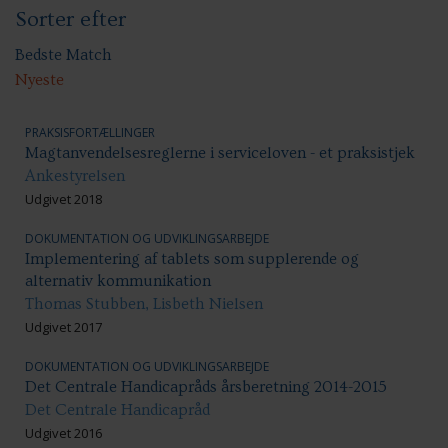
Sorter efter
Handicap: Bolig og hjem
Handicap: Samfundsdeltagelse
Handicap: Uddannelse
Bedste Match
Nyeste
PRAKSISFORTÆLLINGER
Magtanvendelsesreglerne i serviceloven - et praksistjek
Ankestyrelsen
Udgivet 2018
DOKUMENTATION OG UDVIKLINGSARBEJDE
Implementering af tablets som supplerende og
alternativ kommunikation
Thomas Stubben, Lisbeth Nielsen
Udgivet 2017
DOKUMENTATION OG UDVIKLINGSARBEJDE
Det Centrale Handicapråds årsberetning 2014-2015
Det Centrale Handicapråd
Udgivet 2016