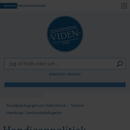
AVANCERET SØGNING
Børn og Unge
Voksne
Socialpædagogernes Vidensbank
Voksne
Handicap: Samfundsdeltagelse
Pædagogen som forandringsagent