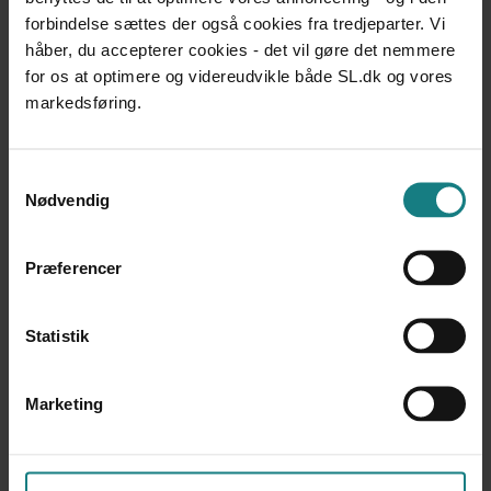
forbindelse sættes der også cookies fra tredjeparter. Vi
håber, du accepterer cookies - det vil gøre det nemmere
Dokumentation og udviklingsarbejde
for os at optimere og videreudvikle både SL.dk og vores
markedsføring.
Forfatter
Regeringen
Samtykkevalg
Årstal
Nødvendig
2013
Udgiver
Præferencer
Social-, Børne- og Integrationsministeriet
Statistik
Marketing