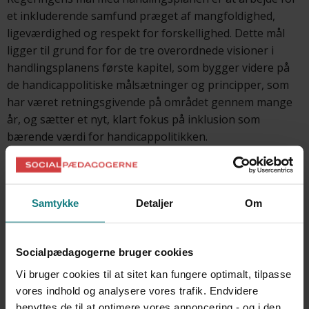
et inkluderende samfund præget af mangfoldighed,
ligeværdighed og respekt for forskellighed. Dette mål
ligger til grund for for de tre overordnede visioner i
handlingsplanens første kapitel, som bygger videre på
de handicappolitiske målsætninger og principper, som
har været retningsgivende på området gennem mange
år, og sætter et nyt, klart fokus på inklusion som
bærende værdi for handicappolitikken.
Hvert af de konkrete temaer behandles med afsæt i
visionerne, og for hvert tema præsenteres der både
centrale igangværende initiativer og aktuelle,
Samtykke
Detaljer
Om
fremadrettede eller helt nye initiativer.
Socialpædagogerne bruger cookies
Vi bruger cookies til at sitet kan fungere optimalt, tilpasse
vores indhold og analysere vores trafik. Endvidere
benyttes de til at optimere vores annoncering - og i den