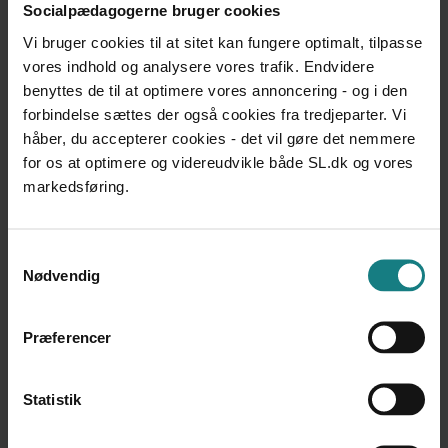
Socialpædagogerne bruger cookies
henblik på at efterleve opfyldelsen af FN-konventionen
af 13. december 2006 om rettigheder for personer med
Vi bruger cookies til at sitet kan fungere optimalt, tilpasse
handicap
vores indhold og analysere vores trafik. Endvidere
Socialministeriet
benyttes de til at optimere vores annoncering - og i den
Udgivet 2011
forbindelse sættes der også cookies fra tredjeparter. Vi
håber, du accepterer cookies - det vil gøre det nemmere
UNDERSØGELSER OG EVALUERINGER
for os at optimere og videreudvikle både SL.dk og vores
Foranalyse til holdningsstrategi
Det Centrale Handicapråd
markedsføring.
Udgivet 2014
UNDERSØGELSER OG EVALUERINGER
Samtykkevalg
Handicap og foreningsliv 2009. - Muligheder og
Nødvendig
barrierer for inklusion af mennesker med handicap i
foreningslivet
Martin Sandø
Præferencer
Udgivet 2009
UNDERSØGELSER OG EVALUERINGER
Statistik
Handicap og frivillighed. En analyse af handicappedes
deltagelse i foreninger og frivillige sociale