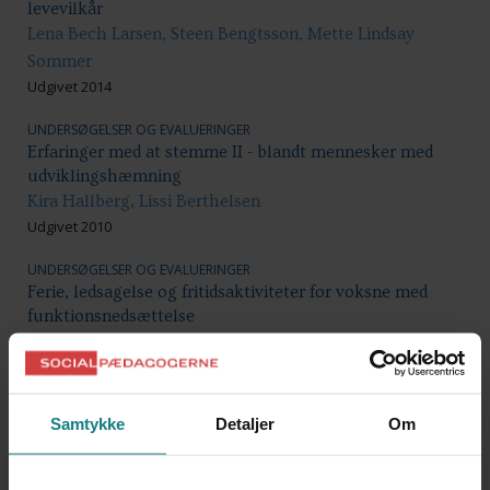
levevilkår
Lena Bech Larsen, Steen Bengtsson, Mette Lindsay
Sommer
Udgivet 2014
UNDERSØGELSER OG EVALUERINGER
Erfaringer med at stemme II - blandt mennesker med
udviklingshæmning
Kira Hallberg, Lissi Berthelsen
Udgivet 2010
UNDERSØGELSER OG EVALUERINGER
Ferie, ledsagelse og fritidsaktiviteter for voksne med
funktionsnedsættelse
Socialpædagogerne
Udgivet 2014
UNDERSØGELSER OG EVALUERINGER
Samtykke
Detaljer
Om
FN’s konvention om rettigheder for personer med
handicap – Danmarks første rapport til FN’s
handicapkomité om foranstaltninger, der er truffet med