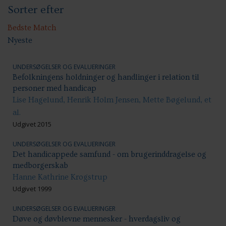
Sorter efter
Handicap: Bolig og hjem
Handicap: Samfundsdeltagelse
Handicap: Uddannelse
Bedste Match
Nyeste
UNDERSØGELSER OG EVALUERINGER
Befolkningens holdninger og handlinger i relation til
personer med handicap
Lise Hagelund, Henrik Holm Jensen, Mette Bøgelund, et
al.
Udgivet 2015
UNDERSØGELSER OG EVALUERINGER
Det handicappede samfund - om brugerinddragelse og
medborgerskab
Hanne Kathrine Krogstrup
Udgivet 1999
UNDERSØGELSER OG EVALUERINGER
Døve og døvblevne mennesker - hverdagsliv og