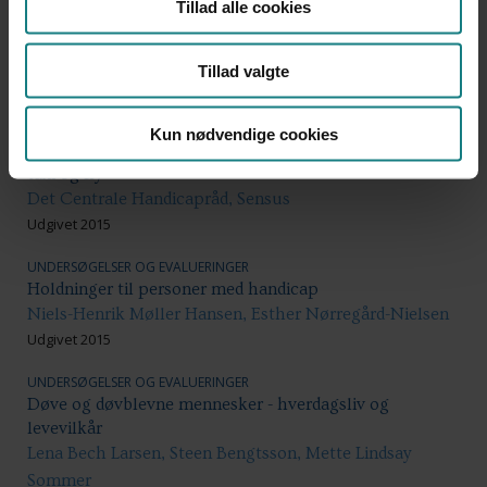
Tillad alle cookies
personer med handicap
Lise Hagelund, Henrik Holm Jensen, Mette Bøgelund, et
al.
Tillad valgte
Udgivet 2015
UNDERSØGELSER OG EVALUERINGER
Kun nødvendige cookies
Kortlægning af tilgængeligheden til kollektiv transport,
taxi og fly
Det Centrale Handicapråd, Sensus
Udgivet 2015
UNDERSØGELSER OG EVALUERINGER
Holdninger til personer med handicap
Niels-Henrik Møller Hansen, Esther Nørregård-Nielsen
Udgivet 2015
UNDERSØGELSER OG EVALUERINGER
Døve og døvblevne mennesker - hverdagsliv og
levevilkår
Lena Bech Larsen, Steen Bengtsson, Mette Lindsay
Sommer