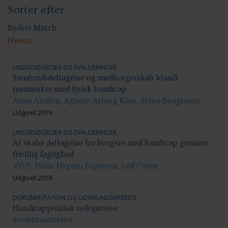
Sorter efter
Handicap: Bolig og hjem
Handicap: Samfundsdeltagelse
Handicap: Uddannelse
Bedste Match
Nyeste
UNDERSØGELSER OG EVALUERINGER
Samfundsdeltagelse og medborgerskab blandt
mennesker med fysisk handicap
Anna Amilon, Agnete Aslaug Kjær, Steen Bengtsson
Udgivet 2019
UNDERSØGELSER OG EVALUERINGER
At skabe deltagelse for borgere med handicap gennem
frivillig faglighed
VIVE, Helle Hygum Espersen, Leif Olsen
Udgivet 2018
DOKUMENTATION OG UDVIKLINGSARBEJDE
Handicappolitisk redegørelse
Socialministeriet