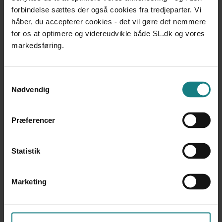
Udgivet 2016
forbindelse sættes der også cookies fra tredjeparter. Vi
håber, du accepterer cookies - det vil gøre det nemmere
DOKUMENTATION OG UDVIKLINGSARBEJDE
for os at optimere og videreudvikle både SL.dk og vores
Social it i kommunen
Socialt Udviklingscenter SUS
markedsføring.
Udgivet 2016
UNDERSØGELSER OG EVALUERINGER
Samtykkevalg
Voksenhandicap 2016
Nødvendig
Socialpædagogernes Landsforbund
Udgivet 2016
Præferencer
DOKUMENTATION OG UDVIKLINGSARBEJDE
Diskrimination og handicap - Forslag til et forbud mod
diskrimination på grund af handicap
Statistik
Mads Pedersen, Signe Hinz Andersen, Stinne Skriver
Jørgensen
Marketing
Udgivet 2016
UNDERSØGELSER OG EVALUERINGER
Befolkningens holdninger og handlinger i relation til