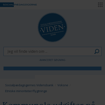
AVANCERET SØGNING
Børn og Unge
Voksne
Socialpædagogernes Vidensbank
Voksne
Etniske minoriteter/flygtninge
Pædagogen som forandringsagent