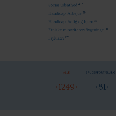
467
Social udsathed
59
Handicap: Arbejde
37
Handicap: Bolig og hjem
98
Etniske minoriteter/flygtninge
273
Psykiatri
ALLE
BRUGERFORTÆLLING
1249
81