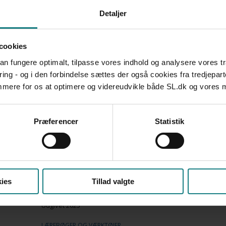
Camilla Dalsgaard, Kasper Lemvigh
Detaljer
Udgivet 2025
UNDERSØGELSER OG EVALUERINGER
cookies
Pårørende i Danmark - en national kortlægning base
 kan fungere optimalt, tilpasse vores indhold og analysere vores t
Marie Henriette Madsen, Caroline Louise Westergaar
ring - og i den forbindelse sættes der også cookies fra tredjepart
Kaasgaard, Jane Greve
emmere for os at optimere og videreudvikle både SL.dk og vores
Udgivet 2025
LÆREBØGER OG VÆRKTØJER
Til fagpersoner: Regler om brug af magt over for vo
Præferencer
Statistik
psykisk funktionsevne
Social- og Boligstyrelsen
Udgivet 2025
UNDERSØGELSER OG EVALUERINGER
ies
Tillad valgte
Forebyggelse og håndtering af skadelig seksuel adf
Maria Røgeskov, Maliina Grønvold Olsen
Udgivet 2025
LÆREBØGER OG VÆRKTØJER