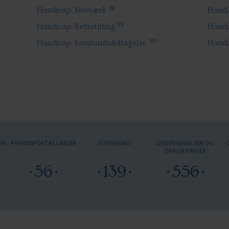
28
Handicap: Netværk
Handi
53
Handicap: Retsstilling
Handi
101
Handicap: Samfundsdeltagelse
Handi
ER
PRAKSISFORTÆLLINGER
FORSKNING
UNDERSØGELSER OG
EVALUERINGER
56
139
556