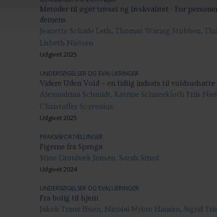
Metoder til øget trivsel og livskvalitet - For perso
demens
Jeanette Schade Leth, Thomas Waring Stubben, Th
Lisbeth Nielsen
Udgivet 2025
UNDERSØGELSER OG EVALUERINGER
Videre Uden Vold – en tidlig indsats til voldsudsatt
Alexandrina Schmidt, Katrine Schneekloth Friis Nie
Christoffer Scavenius
Udgivet 2025
PRAKSISFORTÆLLINGER
Pigerne fra Sprogø
Stine Grønbæk Jensen, Sarah Smed
Udgivet 2024
UNDERSØGELSER OG EVALUERINGER
Fra bolig til hjem
Jakob Trane Ibsen, Nicolai Nybro Hansen, Sigrid Tri