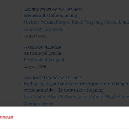
UNDERSØGELSER OG EVALUERINGER
Fremskudt stofbehandling
Nichlas Permin Berger, Rikke Fulgsang Olsen, Malii
Sønderby Jørgensen
Udgivet 2026
PRAKSISFORTÆLLINGER
Autisme på Lyndal
Botilbuddet Lyngdal
Udgivet 2026
UNDERSØGELSER OG EVALUERINGER
Faglige og organisatoriske principper for en tidlig
voksenområdet - Litteraturkortlægning
Lars Fynbo, Aksel K. Bastegaard, Agnete Nygård Jens
Cramer Jensen
Udgivet 2025
UNDERSØGELSER OG EVALUERINGER
Helhedsorienterede indsatser i kommunerne