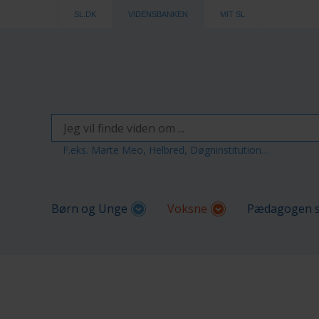
SL.DK
VIDENSBANKEN
MIT SL
F.eks. Marte Meo, Helbred, Døgninstitution…
Børn og Unge
Voksne
Pædagogen s