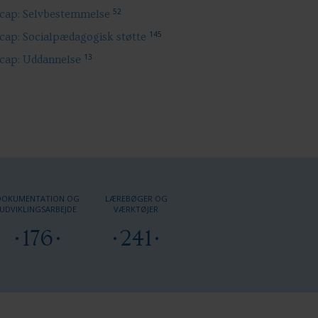
52
cap: Selvbestemmelse
145
cap: Socialpædagogisk støtte
13
cap: Uddannelse
DOKUMENTATION OG
LÆREBØGER OG
UDVIKLINGSARBEJDE
VÆRKTØJER
176
241