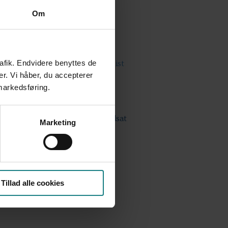
Om
ret på survey- og registerdata
rafik. Endvidere benyttes de
d, Julian Christensen, Karin Quist
er. Vi håber, du accepterer
 markedsføring.
ksne med betydelig og varigt nedsat
Marketing
Tillad alle cookies
ærd