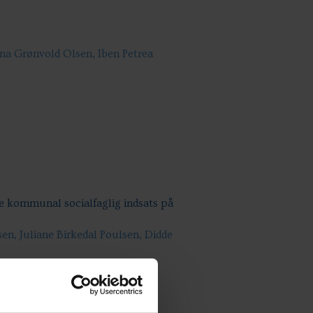
na Grønvold Olsen, Iben Petrea
ere kommunal socialfaglig indsats på
en, Juliane Birkedal Poulsen, Didde