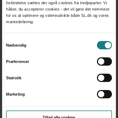
LÆREBØGER OG VÆRKTØJER
forbindelse sættes der også cookies fra tredjeparter. Vi
Menneske, handicap og sociale tilbud – en lære- og
håber, du accepterer cookies - det vil gøre det nemmere
håndbog
for os at optimere og videreudvikle både SL.dk og vores
Gitte Madsen, Kelvin Nielsen
markedsføring.
Udgivet 2012
LÆREBØGER OG VÆRKTØJER
Samtykkevalg
Helhedssyn i socialt arbejde
Nødvendig
Margit Harder (red.), Maria Appel Nissen (red.)
Udgivet 2011
Præferencer
LÆREBØGER OG VÆRKTØJER
Professionelle i velfærdsstaten
Steen Juul Hansen, Red.
Statistik
Udgivet 2010
LÆREBØGER OG VÆRKTØJER
Marketing
Stadig undervejs – temaer fra det særlige sociale område
Udgivet 2009
LÆREBØGER OG VÆRKTØJER
Tillad alle cookies
I gang – aktuelle temaer fra det sociale område og