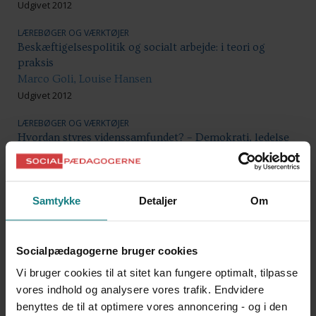
Udgivet 2012
LÆREBØGER OG VÆRKTØJER
Beskæftigelsespolitik og socialt arbejde: i teori og
praksis
Marco Goli, Louise Hansen
Udgivet 2012
LÆREBØGER OG VÆRKTØJER
Hvordan styres videnssamfundet? – Demokrati, ledelse
og organisering
Jan Faye, David Budtz Pedersen, Red.
Udgivet 2012
Samtykke
Detaljer
Om
LÆREBØGER OG VÆRKTØJER
Magtanvendelse i forhold til personer med betydelig og
varigt nedsat psykisk funktionsevne - Til
Socialpædagogerne bruger cookies
myndighedspersoner
Vi bruger cookies til at sitet kan fungere optimalt, tilpasse
Socialstyrelsen
vores indhold og analysere vores trafik. Endvidere
Udgivet 2012
benyttes de til at optimere vores annoncering - og i den