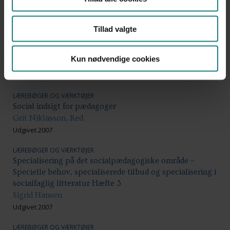
specialundervisningsområdet
Udgivet 2007
Tillad valgte
LÆREBØGER OG VÆRKTØJER
Magt og forandring i socialt arbejde
Kun nødvendige cookies
Maria Appel Nissen, Keith Pringle, Lars Uggerhøj
Udgivet 2007
LÆREBØGER OG VÆRKTØJER
Social indsigt for pædagoger
Grit Niklasson, Red.
Udgivet 2007
LÆREBØGER OG VÆRKTØJER
Specialisering på det socialpædagogiske område –
Specielle behov, specialiserede tilbud og specialisering i
socialfaglig litteratur Hæfte 3
Sigrid Hansen
Udgivet 2007
LÆREBØGER OG VÆRKTØJER