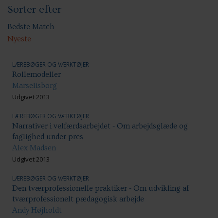
Sorter efter
Sundhed & trivsel
Ansættelsesvilkår
Uddannelse og kompetenceudvikling
Bedste Match
Nyeste
LÆREBØGER OG VÆRKTØJER
Rollemodeller
Marselisborg
Udgivet 2013
LÆREBØGER OG VÆRKTØJER
Narrativer i velfærdsarbejdet - Om arbejdsglæde og
faglighed under pres
Alex Madsen
Udgivet 2013
LÆREBØGER OG VÆRKTØJER
Den tværprofessionelle praktiker - Om udvikling af
tværprofessionelt pædagogisk arbejde
Andy Højholdt