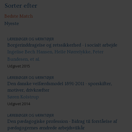
Sorter efter
Sundhed & trivsel
Ansættelsesvilkår
Uddannelse og kompetenceudvikling
Bedste Match
Nyeste
LÆREBØGER OG VÆRKTØJER
Borgerinddragelse og retssikkerhed - i socialt arbejde
Ingelise Bech Hansen, Helle Nørrelykke, Peter
Bundesen, et al.
Udgivet 2015
LÆREBØGER OG VÆRKTØJER
Den danske velfærdsmodel 1891-2011 - sporskifter,
motiver, drivkræfter
Søren Kolstrup
Udgivet 2014
LÆREBØGER OG VÆRKTØJER
Den pædagogiske profession - Bidrag til forståelse af
pædagogernes ændrede arbejdsvilkår