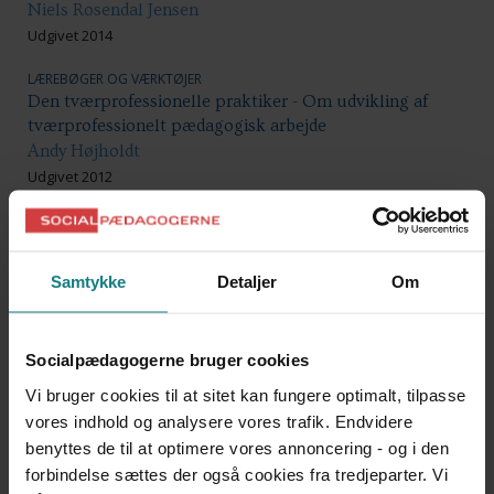
Niels Rosendal Jensen
Udgivet 2014
LÆREBØGER OG VÆRKTØJER
Den tværprofessionelle praktiker - Om udvikling af
tværprofessionelt pædagogisk arbejde
Andy Højholdt
Udgivet 2012
LÆREBØGER OG VÆRKTØJER
Det sociale arbejdes organisering
Tina Bømler
Samtykke
Detaljer
Om
Udgivet 2015
LÆREBØGER OG VÆRKTØJER
Forvaltning og stat
Socialpædagogerne bruger cookies
Peter Bogason
Vi bruger cookies til at sitet kan fungere optimalt, tilpasse
Udgivet 2013
vores indhold og analysere vores trafik. Endvidere
benyttes de til at optimere vores annoncering - og i den
LÆREBØGER OG VÆRKTØJER
forbindelse sættes der også cookies fra tredjeparter. Vi
Fremfærd