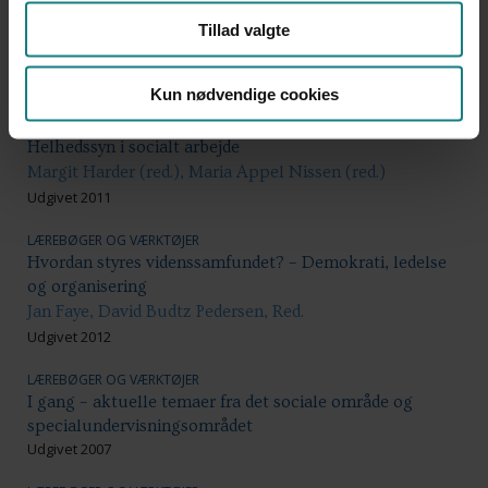
Handicapforståelser
Inge Storgaard Bonfils, Birgit Kirkebæk, Leif Olsen,
Tillad valgte
Susan Tetler
Udgivet 2013
Kun nødvendige cookies
LÆREBØGER OG VÆRKTØJER
Helhedssyn i socialt arbejde
Margit Harder (red.), Maria Appel Nissen (red.)
Udgivet 2011
LÆREBØGER OG VÆRKTØJER
Hvordan styres videnssamfundet? – Demokrati, ledelse
og organisering
Jan Faye, David Budtz Pedersen, Red.
Udgivet 2012
LÆREBØGER OG VÆRKTØJER
I gang – aktuelle temaer fra det sociale område og
specialundervisningsområdet
Udgivet 2007