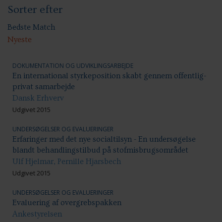
Sorter efter
Sundhed & trivsel
Ansættelsesvilkår
Uddannelse og kompetenceudvikling
Bedste Match
Nyeste
DOKUMENTATION OG UDVIKLINGSARBEJDE
En international styrkeposition skabt gennem offentlig-
privat samarbejde
Dansk Erhverv
Udgivet 2015
UNDERSØGELSER OG EVALUERINGER
Erfaringer med det nye socialtilsyn - En undersøgelse
blandt behandlingstilbud på stofmisbrugsområdet
Ulf Hjelmar, Pernille Hjarsbech
Udgivet 2015
UNDERSØGELSER OG EVALUERINGER
Evaluering af overgrebspakken
Ankestyrelsen