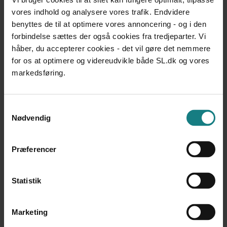
varigt nedsat psykisk funktionsevne - Til fagpersoner
vores indhold og analysere vores trafik. Endvidere
Socialstyrelsen
benyttes de til at optimere vores annoncering - og i den
Udgivet 2015
forbindelse sættes der også cookies fra tredjeparter. Vi
DOKUMENTATION OG UDVIKLINGSARBEJDE
håber, du accepterer cookies - det vil gøre det nemmere
Menneskerettigheder i Danmark - Status 2014-2015. Et
for os at optimere og videreudvikle både SL.dk og vores
sammendrag
markedsføring.
Institut for Menneskerettigheder
Udgivet 2015
Samtykkevalg
DOKUMENTATION OG UDVIKLINGSARBEJDE
Nødvendig
Projekt særforanstaltninger
Bo Ertmann, Camilla Zacho Woetmann, Svend-Ejner
Pejstrup, et al.
Præferencer
Udgivet 2015
LÆREBØGER OG VÆRKTØJER
Statistik
Socialt arbejde i en foranderlig verden
Maria Appel Nissen, Margit Harder, Red.
Udgivet 2015
Marketing