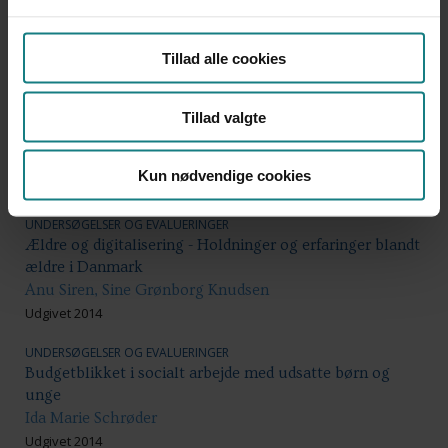
UNDERSØGELSER OG EVALUERINGER
Tværsektorielt samarbejde omkring mennesker med
ikke-psykotisk sindslidelse og misbrug - Kvalitativ
Tillad alle cookies
evaluering af det tværsektorielle samarbejde omkring
etableringen af Klinik for ikke-psykotiske sindslidelser
og misbrug på Psykiatrisk Center Glostrup
Tillad valgte
Martin Sandberg Buch, Katrine Schepelern Johansen,
Pernille Thygesen
Kun nødvendige cookies
Udgivet 2015
UNDERSØGELSER OG EVALUERINGER
Ældre og digitalisering - Holdninger og erfaringer blandt
ældre i Danmark
Anu Siren, Sine Grønborg Knudsen
Udgivet 2014
UNDERSØGELSER OG EVALUERINGER
Budgetblikket i socialt arbejde med udsatte børn og
unge
Ida Marie Schrøder
Udgivet 2014