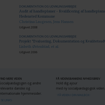
DOKUMENTATION OG UDVIKLINGSARBEJDE
Audit af handleplaner – Kvalificering af handleplans
Hedensted Kommune
Christina Laugesen, Jens Hansen
Udgivet 2008
DOKUMENTATION OG UDVIKLINGSARBEJDE
Projekt ”Evaluering, Dokumentation og Kvalitetsud
Lisbeth Ørtenblad, et al.
Udgivet 2006
FIND MERE VIDEN
FÅ VIDENSBANKENS NYHEDSBREV
Socialpædagogen og andre
Hold dig ajour
relevante danske og
med ny socialpædagogisk viden.
internationale hjemmesider.
FÅ VIDEN I DIN MAILBOX
SE LINKS