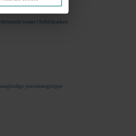
dstyrende teams i Rebildparken
 mangfoldige personalegruppe