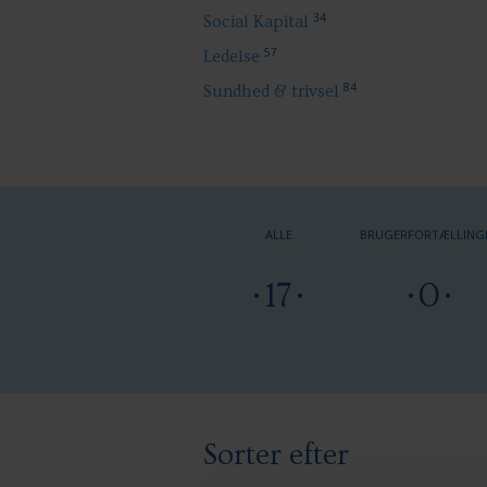
34
Social Kapital
57
Ledelse
84
Sundhed & trivsel
ALLE
BRUGERFORTÆLLING
17
0
Sorter efter