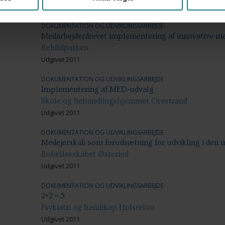
Udgivet 2011
DOKUMENTATION OG UDVIKLINGSARBEJDE
Medarbejderdrevet implementering af innovative me
Rebildparken
Udgivet 2011
DOKUMENTATION OG UDVIKLINGSARBEJDE
Implementering af MED-udvalg
Skole og behandlingshjemmet Orøstrand
Udgivet 2011
DOKUMENTATION OG UDVIKLINGSARBEJDE
Medejerskab som forudsætning for udvikling i den
Bofællesskabet Østerled
Udgivet 2011
DOKUMENTATION OG UDVIKLINGSARBEJDE
2+2 = 5
Psykiatri og handikap Holstebro
Udgivet 2011