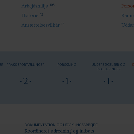
105
Arbejdsmiljø
Perso
42
Historie
Ramme
13
Ansættelsesvilkår
Uddan
ER
PRAKSISFORTÆLLINGER
FORSKNING
UNDERSØGELSER OG
EVALUERINGER
2
1
1
DOKUMENTATION OG UDVIKLINGSARBEJDE
Koordineret udredning og indsats