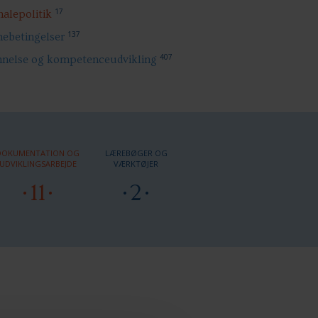
17
nalepolitik
137
betingelser
407
nelse og kompetenceudvikling
DOKUMENTATION OG
LÆREBØGER OG
UDVIKLINGSARBEJDE
VÆRKTØJER
11
2