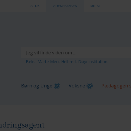
SL.DK
VIDENSBANKEN
MIT SL
F.eks. Marte Meo, Helbred, Døgninstitution…
Børn og Unge
Voksne
Pædagogen s
ndringsagent