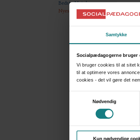
Bedste Match
Nyeste
Samtykke
Socialpædagogerne bruger 
Vi bruger cookies til at sitet
til at optimere vores annonce
cookies - det vil gøre det n
Samtykkevalg
Nødvendig
Kun nødvendige cook