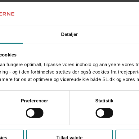
Maya Christiane Flensborg Jensen, Lars Fynbo, Sigri
Bom, Nicolai Nybro Hansen
Udgivet 2023
DOKUMENTATION OG UDVIKLINGSARBEJDE
Detaljer
Bedre mental sundhed og en styrket indsats til men
Udgivet 2022
cookies
DOKUMENTATION OG UDVIKLINGSARBEJDE
Forældresamarbejdet i grænselandet
 kan fungere optimalt, tilpasse vores indhold og analysere vores t
Socialpædagogernes Landsforbund, Døgncentret for
ring - og i den forbindelse sættes der også cookies fra tredjepart
Udgivet 2011
emmere for os at optimere og videreudvikle både SL.dk og vores
DOKUMENTATION OG UDVIKLINGSARBEJDE
Fælles Faglig Forum
Præferencer
Statistik
Socialpædagogernes Landsforbund
Udgivet 2011
DOKUMENTATION OG UDVIKLINGSARBEJDE
Arbejdsglæde - ja tak
Tjørringhus
ies
Tillad valgte