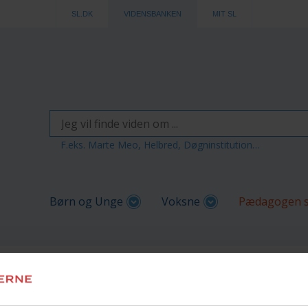
SL.DK
VIDENSBANKEN
MIT SL
F.eks. Marte Meo, Helbred, Døgninstitution…
Børn og Unge
Voksne
Pædagogen s
ndringsagent