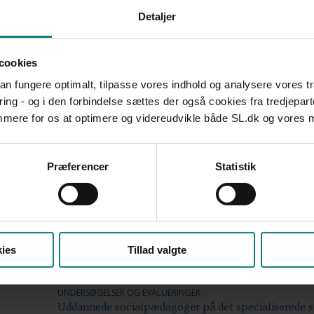
105
Arbejdsmiljø
Perso
Detaljer
42
Historie
Ramme
13
Ansættelsesvilkår
Uddan
cookies
 kan fungere optimalt, tilpasse vores indhold og analysere vores t
ring - og i den forbindelse sættes der også cookies fra tredjepart
emmere for os at optimere og videreudvikle både SL.dk og vores
ER
PRAKSISFORTÆLLINGER
FORSKNING
UNDERSØGELSER OG
EVALUERINGER
Præferencer
Statistik
2
1
1
ies
Tillad valgte
UNDERSØGELSER OG EVALUERINGER
Uddannede socialpædagoger på det specialiserede 