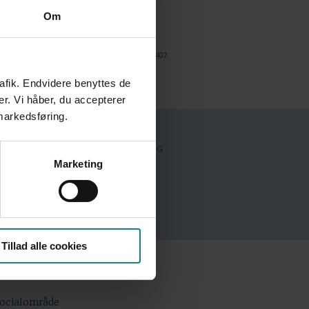
17
nalepolitik
Om
137
betingelser
407
nelse og kompetenceudvikling
rafik. Endvidere benyttes de
er. Vi håber, du accepterer
 markedsføring.
DOKUMENTATION OG
LÆREBØGER OG
UDVIKLINGSARBEJDE
VÆRKTØJER
Marketing
11
2
Tillad alle cookies
socialområde