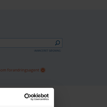
AVANCERET SØGNING
om forandringsagent