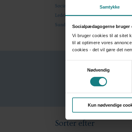
34
Social Kapital
Samtykke
57
Ledelse
84
Sundhed & trivsel
Socialpædagogerne bruger 
Vi bruger cookies til at sitet
til at optimere vores annonce
cookies - det vil gøre det n
Samtykkevalg
ALLE
BRUGERFORTÆLLING
Nødvendig
17
0
Kun nødvendige cook
Sorter efter