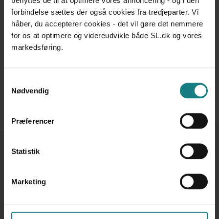
Sorter efter
forbindelse sættes der også cookies fra tredjeparter. Vi
Sundhed & trivsel
Ansættelsesvilkår
Uddannelse og kompetenceudvikling
håber, du accepterer cookies - det vil gøre det nemmere
Bedste Match
for os at optimere og videreudvikle både SL.dk og vores
Nyeste
markedsføring.
BRUGERFORTÆLLINGER
Børnehjemsdreng 1951-1961
Samtykkevalg
Steff Ejlertsen
Nødvendig
Udgivet 2012
Præferencer
Statistik
OM VIDENSBANKEN
Vidensbanken er en service fra Socialpædagogerne
sl.dk
OM VIDENSBANKEN
Marketing
FIND MERE VIDEN
Socialpædagogen og andre relevante danske og internationale
hjemmesider.