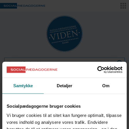
AVANCERET SØGNING
Samtykke
Detaljer
Om
Pædagogen som forandringsagent
Børn og Unge
Historie
Socialpædagogerne bruger cookies
Voksne
Social Kapital
Arbejdsmiljø
Personalepolitik
Vi bruger cookies til at sitet kan fungere optimalt, tilpasse
vores indhold og analysere vores trafik. Endvidere
Pædagogen som forandringsagent
Ledelse
Historie
Rammebetingelser
benyttes de til at optimere vores annoncering - og i den