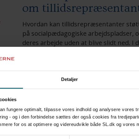
om tillidsrepræsentan
e
Hvordan kan tillidsrepræsentanter støtt
på socialpædagogiske arbejdspladser, og
deres arbejde uden at blive slidt ned. I 
socialpædagogiske arbejdspladser deres
Indhold
Detaljer
I denne pjece er erfaringer samlet fra ni lokale ud
32
som mål at støtte tillidsrepræsentanterne i deres 
cookies
arbejdspladserne.
 kan fungere optimalt, tilpasse vores indhold og analysere vores t
Tilsammen udgør de ni lokale forsøg projektet “D
ring - og i den forbindelse sættes der også cookies fra tredjepart
tillidsrepræsentanten”, som Socialpædagogernes
emmere for os at optimere og videreudvikle både SL.dk og vores
perioden 2002-2005.