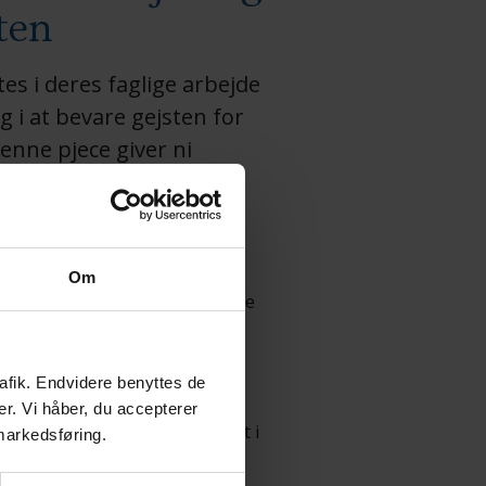
ten
es i deres faglige arbejde
 i at bevare gejsten for
denne pjece giver ni
 bud på et svar.
Om
viklingsprojekter, der alle havde
faglige arbejde på
rafik. Endvidere benyttes de
et drejer sig om
er. Vi håber, du accepterer
 Landsforbund har gennemført i
 markedsføring.