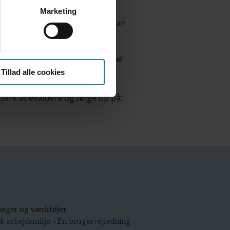
 involverede kredse, når det
Marketing
ntanter og amtskredskontorer kan
kontakt.
sentanter til en snak, som kunne
 amtskredse har afprøvet
Tillad alle cookies
nt. Og en tredje har noteret
ttere at evaluere og følge op på;
øger og værktøjer;
k arbejdsmiljø - En brugervejledning