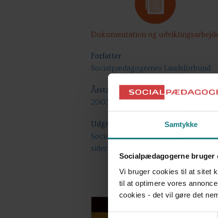
Dokumentation og udviklingsarbejd
Forfatter
Socialpædagogernes Landsforbund
Årstal
2005
Udgiver
Samtykke
Socialpædagogernes Landsforbund, 
sider
Socialpædagogerne bruger 
Vi bruger cookies til at sitet
til at optimere vores annonce
cookies - det vil gøre det n
Samtykkevalg