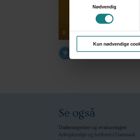
Nødvendig
Kun nødvendige cook
Download PDF
Se også
Undersøgelser og evalueringer;
Arbejdsmiljø og helbred i Danmark -