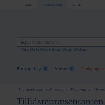
SL.DK
VIDENSBANKEN
MIT SL
F.eks. Marte Meo, Helbred, Døgninstitution…
Børn og Unge
Voksne
Pædagogen s
Socialpædagogernes Vidensbank
Pædagogen som forand
Tillidsrepræsentanten -