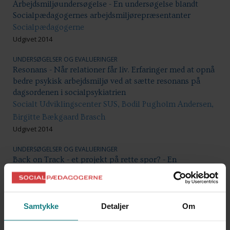
Arbejdsmiljøundersøgelse - En undersøgelse blandt
Socialpædagogernes arbejdsmiljørepræsentanter
Socialpædagogerne
Udgivet 2014
UNDERSØGELSER OG EVALUERINGER
Resonans - Når relationer får liv. Erfaringer med at opnå
bedre psykisk arbejdsmiljø ved at sætte resonans på
dagsordenen i socialpsykiatrien
Socialt Udviklingscenter SUS, Bodil Pugholm Andersen,
Birgitte Bækgaard Brasch
Udgivet 2014
UNDERSØGELSER OG EVALUERINGER
Back on Track - et projekt på rette spor? - En
undersøgelse af mentorernes erfaringer med og
holdninger til projektet
Anita Rönneling
Udgivet 2015
Samtykke
Detaljer
Om
UNDERSØGELSER OG EVALUERINGER