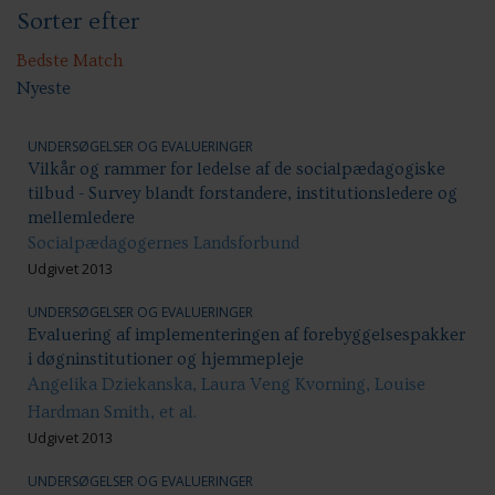
Sorter efter
Sundhed & trivsel
Ansættelsesvilkår
Uddannelse og kompetenceudvikling
Bedste Match
Nyeste
UNDERSØGELSER OG EVALUERINGER
Vilkår og rammer for ledelse af de socialpædagogiske
tilbud - Survey blandt forstandere, institutionsledere og
mellemledere
Socialpædagogernes Landsforbund
Udgivet 2013
UNDERSØGELSER OG EVALUERINGER
Evaluering af implementeringen af forebyggelsespakker
i døgninstitutioner og hjemmepleje
Angelika Dziekanska, Laura Veng Kvorning, Louise
Hardman Smith, et al.
Udgivet 2013
UNDERSØGELSER OG EVALUERINGER